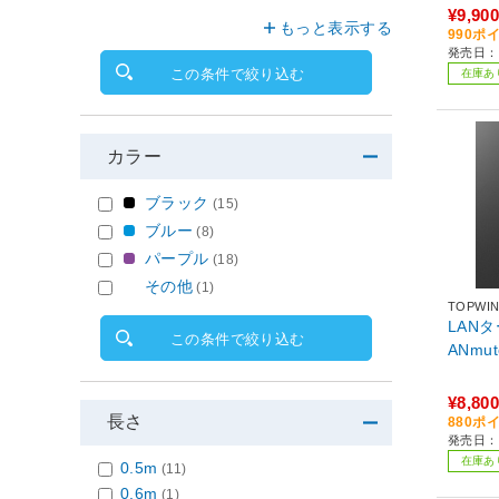
¥9,900
もっと表示する
990ポ
発売日：2
この条件で絞り込む
在庫あ
カラー
ブラック
(15)
ブルー
(8)
パープル
(18)
その他
(1)
TOPWI
LAN
この条件で絞り込む
¥8,800
長さ
880ポ
発売日：
在庫あ
0.5m
(11)
0.6m
(1)