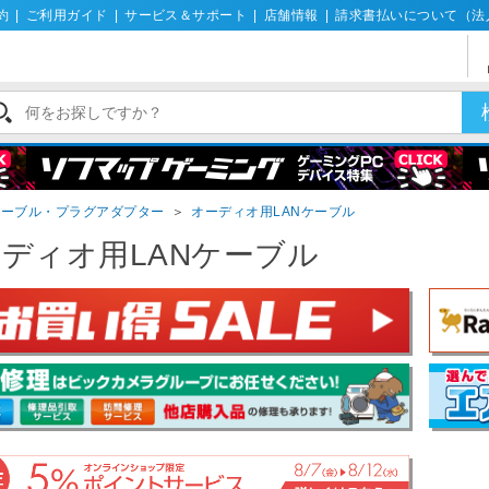
約
|
ご利用ガイド
|
サービス＆サポート
|
店舗情報
|
請求書払いについて（法
ケーブル・プラグアダプター
＞
オーディオ用LANケーブル
ディオ用LANケーブル