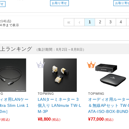
お取り寄せ
お取り寄
寄せ
全141点)
1
2
3
4
4
件まで表示
売上ランキング
（集計期間：8月2日～8月8日）
NG
TOPWING
TOPWING
ィオ用LANケー
LANターミネーター 3
オーディオ用ルータ
個入り LANmute TW-L
＆無線APセット TW-D
.0m］
M-3P
ATA-ISO-BOX-BUND
E
0
¥8,800
¥77,000
(税込)
(税込)
(税込)