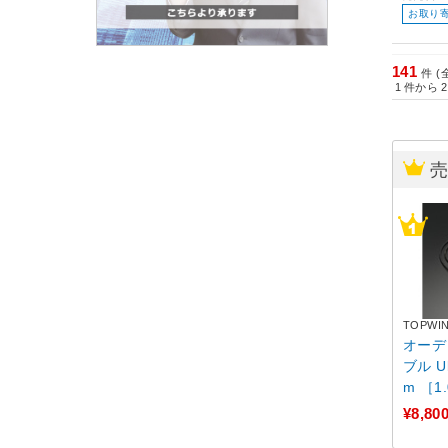
お取り
141
件 (
1
件から
2
TOPWI
オーデ
ブル Ultra Slim Link 1
m ［1
¥8,80