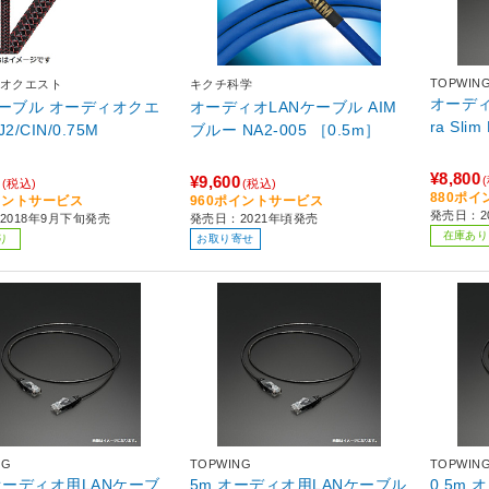
TOPWIN
オクエスト
キクチ科学
オーディオ
ケーブル オーディオクエ
オーディオLANケーブル AIM
ra Sli
ト RJ2/CIN/0.75M
ブルー NA2-005 ［0.5m］
¥8,800
¥9,600
(税込)
(税込)
880ポ
イントサービス
960ポイントサービス
発売日：20
2018年9月下旬発売
発売日：2021年頃発売
在庫あり
り
お取り寄せ
NG
TOPWING
TOPWIN
 オーディオ用LANケーブ
5m オーディオ用LANケーブル
0.5m