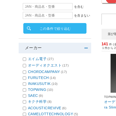
を含む
を含まない
この条件で絞り込む
並び
141
件 (
メーカー
1
件から
2
エイム電子
(27)
オーディオクエスト
(17)
CHORDCAMPANY
(17)
FURUTECH
(14)
INAKUSUTIK
(10)
TOPWING
(10)
SAEC
(9)
TOPWI
キクチ科学
オーディ
(8)
ra Sl
ACOUSTICREVIVE
(6)
CAMELOTTECHNOLOGY
(5)