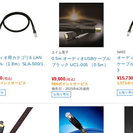
SAEC
エイム電子
ィオ用カテゴリ6 LAN
オーディ
0.5m オーディオUSBケーブル
（1.8m）SLA-500/1.
ケーブル（
ブラック UC1-005 ［0.5m］
3
00
¥15,73
¥9,600
(税込)
(税込)
0ポイントサービス
1,573
960ポイントサービス
発売日：2023/04/25発売
寄せ
お取り寄
お取り寄せ