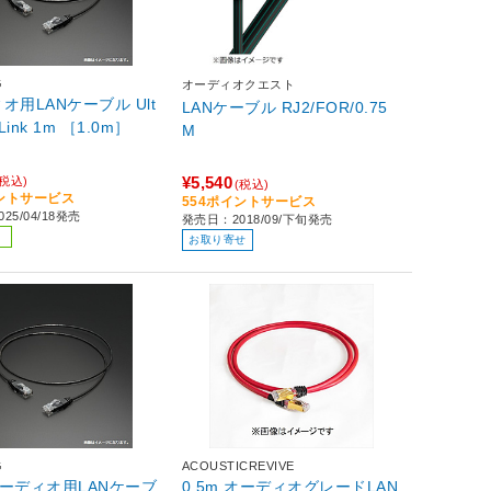
G
オーディオクエスト
用LANケーブル Ult
LANケーブル RJ2/FOR/0.75
m Link 1m ［1.0m］
M
¥5,540
(税込)
(税込)
イントサービス
554ポイントサービス
25/04/18発売
発売日：2018/09/下旬発売
お取り寄せ
G
ACOUSTICREVIVE
 オーディオ用LANケーブ
0.5m オーディオグレードLAN