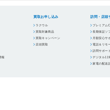
買取お申し込み
訪問・店頭
ラクウル
プレミアムC
買取対象商品
長期保証ソ
買取キャンペーン
月額安心サ
店頭買取
電話＆リモ
訪問サポー
情報
デジタル11
家電の配送
ウェア エーワン