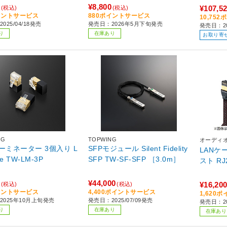
¥8,800
¥107,5
(税込)
(税込)
イントサービス
880ポイントサービス
10,75
025/04/18発売
発売日：2026年5月下旬発売
発売日：2
り
在庫あり
お取り寄
NG
TOPWING
オーディ
ターミネーター 3個入り L
SFPモジュール Silent Fidelity
LANケ
ANmute TW-LM-3P
SFP TW-SF-SFP ［3.0m］
スト 
¥44,000
¥16,20
(税込)
(税込)
イントサービス
4,400ポイントサービス
1,620
2025年10月上旬発売
発売日：2025/07/09発売
発売日：2
り
在庫あり
在庫あり