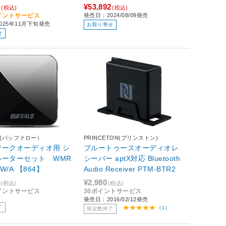
0
¥53,892
(税込)
(税込)
ポイントサービス
発売日：2024/08/09発売
025年11月下旬発売
お取り寄せ
せ
LO(バッファロー）
PRINCETON(プリンストン)
ワークオーディオ用 シ
ブルートゥースオーディオレ
ルーターセット WMR
シーバー aptX対応 Bluetooth
3W/A 【864】
Audio Receiver PTM-BTR2
¥2,980
(税込)
(税込)
ポイントサービス
30ポイントサービス
発売日：2016/02/12発売
了
（1）
限定数終了