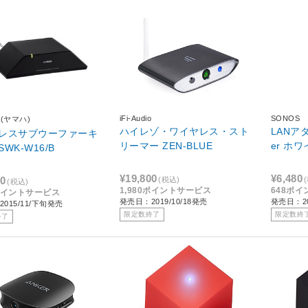
iFi-Audio
SONOS
A(ヤマハ)
ハイレゾ・ワイヤレス・スト
LANアダ
レスサブウーファーキ
リーマー ZEN-BLUE
er 
WK-W16/B
¥19,800
¥6,480
10
(税込)
(税込)
1,980ポイントサービス
648ポ
1ポイントサービス
発売日：2019/10/18発売
発売日：20
015/11/下旬発売
限定数終了
限定数終
終了