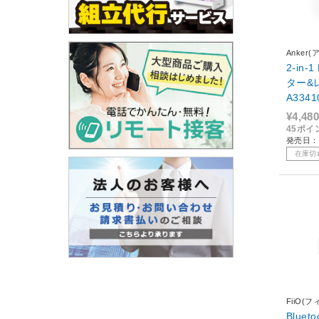
Anker
2-in-
ター&レ
A334
¥4,480
45ポイ
発売日：
在庫切
FiiO(
Blue