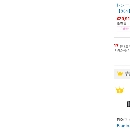
レシーバー FIO-
【864
¥20,9
発売日：2
在庫限
17
件 (全
1
件から
1
FiiO(
Blue