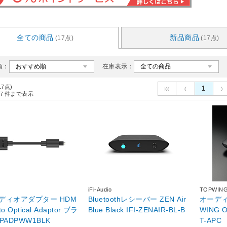
全ての商品
新品商品
(17点)
(17点)
順：
在庫表示：
17点)
1
7
件まで表示
iFi-Audio
TOPWIN
ディオアダプター HDM
Bluetoothレシーバー ZEN Air
オーディ
o Optical Adaptor ブラ
Blue Black IFI-ZENAIR-BL-B
WING OPT
PADPWW1BLK
T-APC