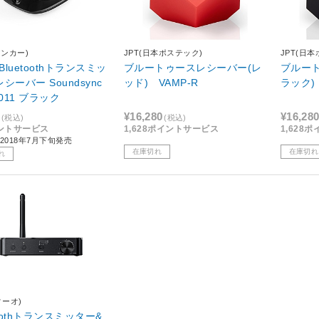
(アンカー)
JPT(日本ポステック)
JPT(日
1 Bluetoothトランスミッ
ブルートゥースレシーバー(レ
ブルー
シーバー Soundsync
ッド) VAMP-R
ラック) 
1011 ブラック
¥16,280
¥16,28
(税込)
(税込)
ントサービス
1,628ポイントサービス
1,628
2018年7月下旬発売
在庫切れ
在庫切れ
れ
フィーオ)
toothトランスミッター&