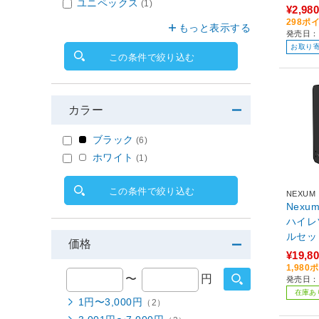
ユニペックス
(1)
¥2,980
298ポ
もっと表示する
発売日：
お取り
この条件で絞り込む
カラー
ブラック
(6)
ホワイト
(1)
この条件で絞り込む
NEXUM
Nexum
ハイレ
ルセット ブラック VOC
価格
BK 【
¥19,8
1,98
〜
円
発売日：
在庫あ
1円〜3,000円
（2）