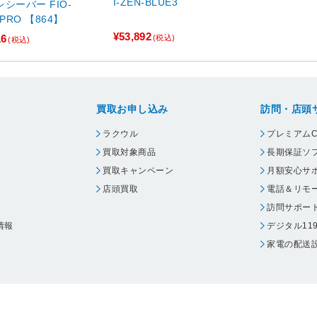
I-ZEN-BLUE3
ーバー FIO-
0PRO 【864】
¥53,892
16
(税込)
(税込)
買取お申し込み
訪問・店頭
ラクウル
プレミアムC
買取対象商品
長期保証ソ
買取キャンペーン
月額安心サ
店頭買取
電話＆リモ
訪問サポー
情報
デジタル11
家電の配送