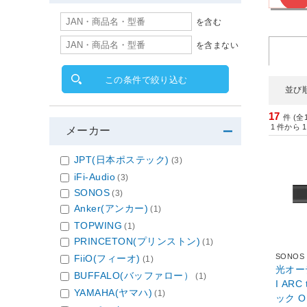
を含む
を含まない
この条件で絞り込む
並び
17
件 (全
1
件から
1
メーカー
JPT(日本ポステック)
(3)
iFi-Audio
(3)
SONOS
(3)
Anker(アンカー)
(1)
TOPWING
(1)
PRINCETON(プリンストン)
(1)
SONOS
FiiO(フィーオ)
(1)
光オー
BUFFALO(バッファロー）
(1)
I ARC t
YAMAHA(ヤマハ)
(1)
ック O