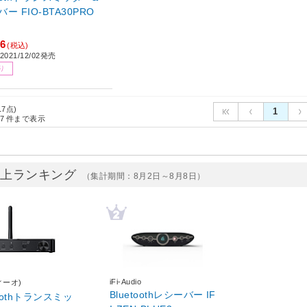
BTA30PRO
】
16
(税込)
021/12/02発売
り
17点)
1
7
件まで表示
売上ランキング
（集計期間：8月2日～8月8日）
iFi-Audio
フィーオ)
Bluetoothレシーバー IF
toothトランスミッ