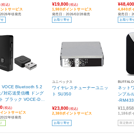
¥19,800
¥48,40
(税込)
(税込)
イントサービス
1,980ポイントサービス
4,840
2026年頃発売
発売日：2026/02/28発売
発売日：2
寄せ
お取り寄せ
お取り寄
ユニペックス
BUFFA
 VOCE Bluetooth 5.2
ワイヤレスチューナーユニッ
ネット
ゾ対応送受信機 ドング
ト SU350
ンプル
E-DS-
-RM43
864】
00
¥23,800
¥11,858
(税込)
(税込)
0ポイントサービス
2,380ポイントサービス
1,186
2022年頃発売
り
お取り寄せ
限定数終