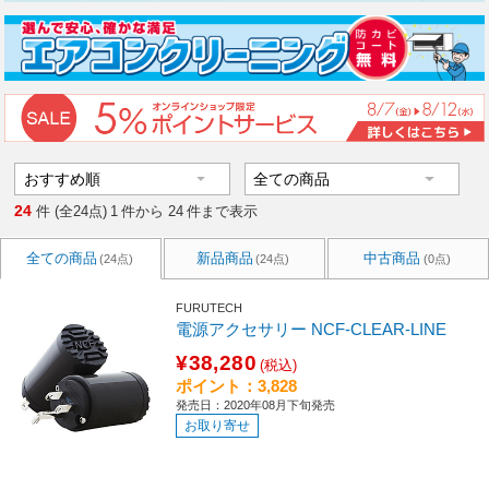
24
件 (全24点)
1
件から
24
件まで表示
全ての商品
新品商品
中古商品
(24点)
(24点)
(0点)
FURUTECH
電源アクセサリー NCF-CLEAR-LINE
¥38,280
(税込)
ポイント：3,828
発売日：2020年08月下旬発売
お取り寄せ