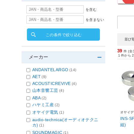
を含む
を含まない
この条件で絞り込む
並び
39
件 (全
1
件から
2
メーカー
ANDANTELARGO
(14)
AET
(9)
ACOUSTICREVIVE
(4)
山本音響工芸
(4)
ABA
(2)
ハヤミ工産
(2)
オヤイデ電気
(1)
オヤイデ
INS-
audio-technica(オーディオテクニ
組)
カ)
(1)
SOUNDMAGIC
(1)