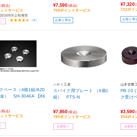
¥7,320
¥7,590
(税込)
(税込)
732ポ
イントサービス
759ポイントサービス
010/03/上旬発売
お取り寄
お取り寄せ
（6）
り
ハヤミ工産
山本音響
クベース（4個1組/A20
スパイク用プレート （4個1
PB-1
金） SH-3046A 【86
組） PTS-N
ク受けベ
¥7,850
¥3,590
(税込)
(税込)
イントサービス
785ポイントサービス
359ポ
り
在庫限り
在庫限り