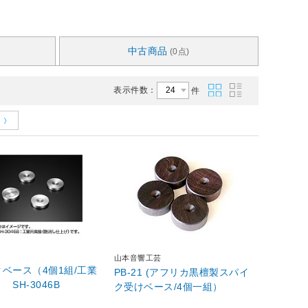
中古商品
(0点)
表示件数：
件
山本音響工芸
ベース（4個1組/工業
PB-21 (アフリカ黒檀製スパイ
 SH-3046B
ク受けベース/4個一組）