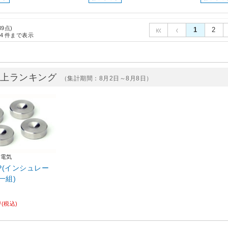
39点)
1
2
4
件まで表示
売上ランキング
（集計期間：8月2日～8月8日）
デ電気
SP(インシュレー
一組)
0
(税込)