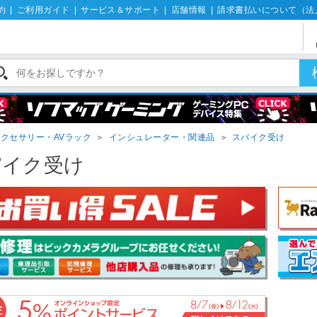
約
|
ご利用ガイド
|
サービス＆サポート
|
店舗情報
|
請求書払いについて（法
クセサリー・AVラック
＞
インシュレーター・関連品
＞
スパイク受け
パイク受け