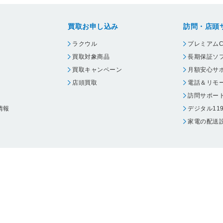
買取お申し込み
訪問・店頭
ラクウル
プレミアムC
買取対象商品
長期保証ソ
買取キャンペーン
月額安心サ
店頭買取
電話＆リモ
訪問サポー
情報
デジタル11
家電の配送
ウェア エーワン