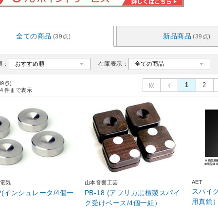
全ての商品
新品商品
(39点)
(39点)
順：
在庫表示：
39点)
1
2
4
件まで表示
AET
電気
山本音響工芸
スパイク
SP(インシュレータ/4個一
PB-18 (アフリカ黒檀製スパイ
用真鍮）
ク受けベース/4個一組）