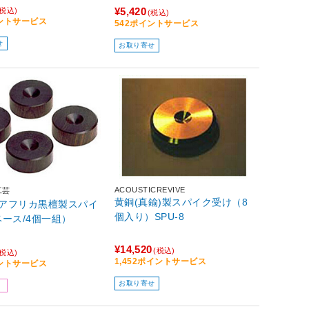
¥5,420
(税込)
(税込)
イントサービス
542ポイントサービス
せ
お取り寄せ
ACOUSTICREVIVE
工芸
黄銅(真鍮)製スパイク受け（8
0 (アフリカ黒檀製スパイ
個入り）SPU-8
ース/4個一組）
¥14,520
(税込)
(税込)
1,452ポイントサービス
イントサービス
お取り寄せ