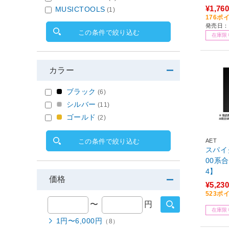
¥1,760
MUSICTOOLS
(1)
176ポ
発売日：2
この条件で絞り込む
在庫限
カラー
ブラック
(6)
シルバー
(11)
ゴールド
(2)
AET
この条件で絞り込む
スパイ
00系合
4】
価格
¥5,230
523ポ
〜
円
在庫限
1円〜6,000円
（8）