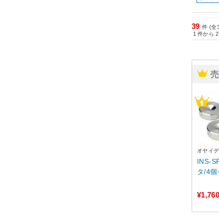
39
件 (全
1
件から
2
オヤイ
INS-
タ/4個
¥1,76