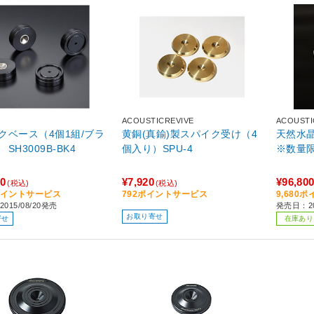
ACOUSTICREVIVE
ACOUSTI
クベース（4個1組/ブラ
黄銅(真鍮)製スパイク受け（4
天然水晶
SH3009B-BK4
個入り）SPU-4
10
¥7,920
¥96,80
(税込)
(税込)
1ポイントサービス
792ポイントサービス
9,680
015/08/20発売
発売日：20
お取り寄せ
寄せ
在庫あり