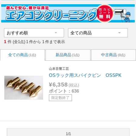
1
件 (全1点)
1
件から
1
件まで表示
全ての商品
新品商品
中古商品
(1点)
(1点)
(0点)
山本音響工芸
OSラック用スパイクピン OSSPK
¥6,358
(税込)
ポイント：636
限定数終了
1/1