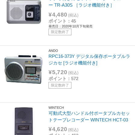
ー TR-A30S ［ラジオ機能付き］
¥4,480
(税込)
ポイント：45
発売日：2020年10月下旬発売
限定数終了
ANDO
RPC16-373Y デジタル保存ポータブルラ
ジカセ [ラジオ機能付き]
¥5,720
(税込)
ポイント：572
限定数終了
WINTECH
可動式大型ハンドル付ポータブルカセッ
トテープレコーダー WINTECH HCT-03
¥4,620
(税込)