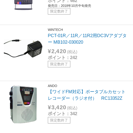
ポイント：462
発売日：2018年10月中旬発売
限定数終了
WINTECH
PCT-01R／11R／11R2用DC3Vアダプタ
ー MB102-030020
¥2,420
(税込)
ポイント：242
限定数終了
ANDO
【ワイドFM対応】ポータブルカセット
レコーダー（ラジオ付） RC13352Z
¥3,420
(税込)
ポイント：342
限定数終了