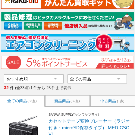
32
件 (全33点)
1
件から
25
件まで表示
全ての商品
新品商品
中古商品
(33点)
(32点)
(1点)
SANWA SUPPLY(サンワサプライ)
カセットテープ変換プレーヤー（ラジオ
付き・microSD保存タイプ） MED-CSC
V1