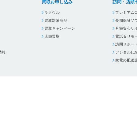
買取お申し込み
訪問・店頭
ラクウル
プレミアムC
買取対象商品
長期保証ソ
買取キャンペーン
月額安心サ
店頭買取
電話＆リモ
訪問サポー
情報
デジタル11
家電の配送
ウェア エーワン