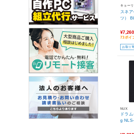
キョーリ
スネア
ツ） B
¥7,260
73ポイ
お取り
NUX
ドラムキ
g NL