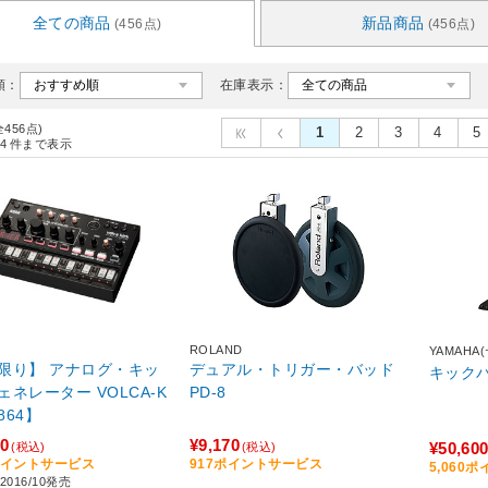
全ての商品
新品商品
(456点)
(456点)
順：
在庫表示：
全456点)
1
2
3
4
5
4
件まで表示
ROLAND
YAMAHA
限り】 アナログ・キッ
デュアル・トリガー・バッド
ェネレーター VOLCA-K
PD-8
【864】
60
¥9,170
¥50,60
(税込)
(税込)
6ポイントサービス
917ポイントサービス
5,060
016/10発売