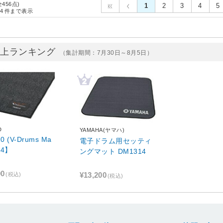
全456点)
1
2
3
4
5
4
件まで表示
売上ランキング
（集計期間：7月30日～8月5日）
D
YAMAHA(ヤマハ)
0 (V-Drums Ma
電子ドラム用セッティ
64】
ングマット DM1314
00
¥13,200
(税込)
(税込)