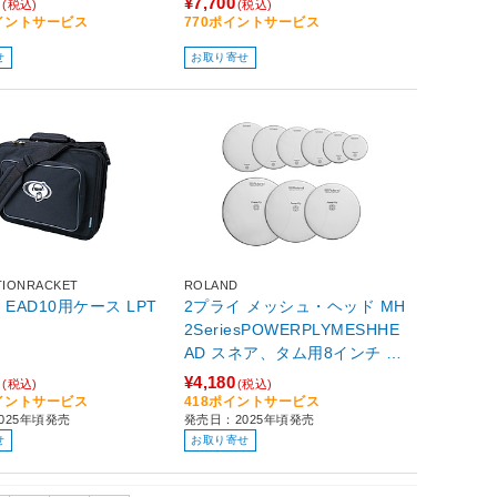
0
¥7,700
(税込)
(税込)
ポイントサービス
770ポイントサービス
せ
お取り寄せ
TIONRACKET
ROLAND
 EAD10用ケース LPT
2プライ メッシュ・ヘッド MH
2SeriesPOWERPLYMESHHE
AD スネア、タム用8インチ M
H2-8
0
¥4,180
(税込)
(税込)
ポイントサービス
418ポイントサービス
025年頃発売
発売日：2025年頃発売
せ
お取り寄せ