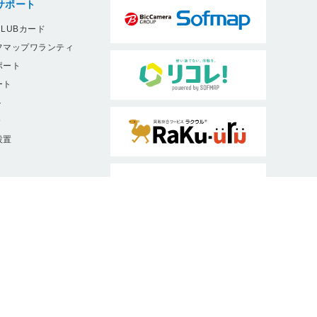
サポート
LUBカード
フマップワランティ
ポート
ート
ト
9
設置
ソフマップは、消費者庁・公正取引委員
会認定ルールに従った適正な表示を推進