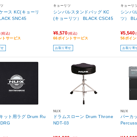
ツ
キョーリツ
キョーリ
ケース KC(キョーリ
シンバルスタンドバッグ KC
シンバル
LACK SNC45
(キョーリツ） BLACK CSC45
ツ） BL
¥6,570
¥5,540
(税込)
(税込)
ントサービス
66ポイントサービス
56ポイ
寄せ
お取り寄せ
お取り寄
NUX
NUX
ット用ラグ Drum Ru
ドラムスローン Drum Throne
パーカッシ
S-DRG
NDT-03