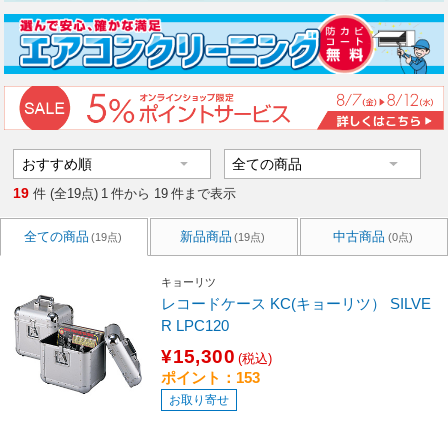
19
件 (全19点)
1
件から
19
件まで表示
全ての商品
新品商品
中古商品
(19点)
(19点)
(0点)
キョーリツ
レコードケース KC(キョーリツ） SILVE
R LPC120
¥15,300
(税込)
ポイント：153
お取り寄せ