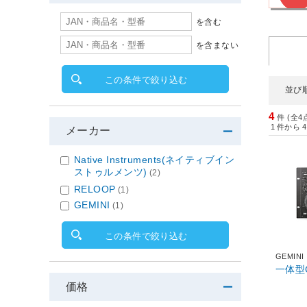
を含む
を含まない
この条件で絞り込む
並び
4
件 (全4
1
件から
4
メーカー
Native Instruments(ネイティブイン
ストゥルメンツ)
(2)
RELOOP
(1)
GEMINI
(1)
この条件で絞り込む
GEMINI
一体型C
価格