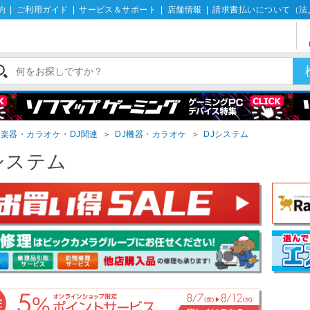
約
|
ご利用ガイド
|
サービス＆サポート
|
店舗情報
|
請求書払いについて（法
楽器・カラオケ・DJ関連
＞
DJ機器・カラオケ
＞
DJシステム
システム