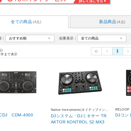
全ての商品
新品商品
(4点)
(4点)
順：
在庫表示：
点)
1
件まで表示
RELOOP
Native Instruments(ネイティブインス
トゥルメンツ)
DJ CDM-4000
DJシステム・DJミキサー TR
AKTOR KONTROL S2 MK3