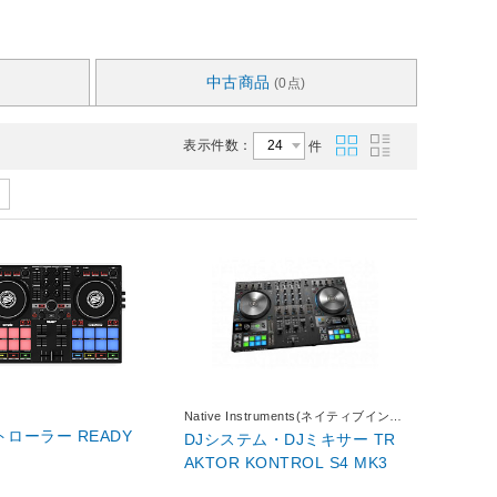
中古商品
(0点)
表示件数：
件
Native Instruments(ネイティブインス
トゥルメンツ)
DJコントローラー READY
DJシステム・DJミキサー TR
AKTOR KONTROL S4 MK3