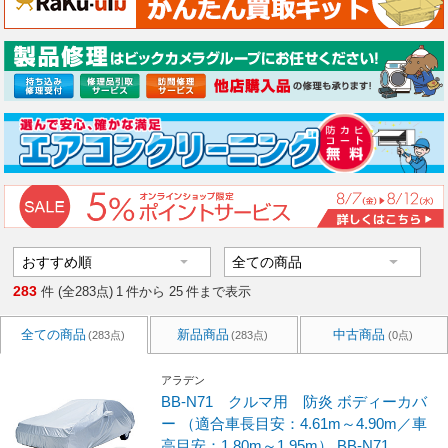
283
件 (全283点)
1
件から
25
件まで表示
全ての商品
新品商品
中古商品
(283点)
(283点)
(0点)
アラデン
BB-N71 クルマ用 防炎 ボディーカバ
ー （適合車長目安：4.61m～4.90m／車
高目安：1.80m～1.95m） BB-N71