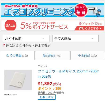
7
件 (全7点)
1
件から
7
件まで表示
全ての商品
新品商品
中古商品
(7点)
(7点)
(0点)
デイトナ
プロセラウールMサイズ 250mm×700m
m 96248
¥1,892
(税込)
ポイント：190
発売日：2023年頃発売
お取り寄せ