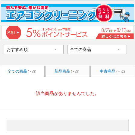
全ての商品
新品商品
中古商品
( - 点)
( - 点)
( - 点)
該当商品がありませんでした。