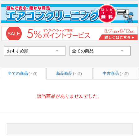
全ての商品
新品商品
中古商品
( - 点)
( - 点)
( - 点)
該当商品がありませんでした。