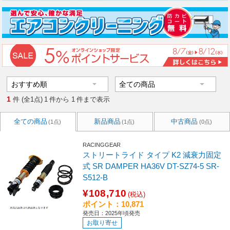
1
件 (全1点)
1
件から
1
件まで表示
全ての商品
新品商品
中古商品
(1点)
(1点)
(0点)
RACINGGEAR
ストリートライド タイプ K2 減衰力固定
式 SR DAMPER HA36V DT-SZ74-5 SR-
S512-B
¥108,710
(税込)
ポイント：10,871
発売日：2025年頃発売
お取り寄せ