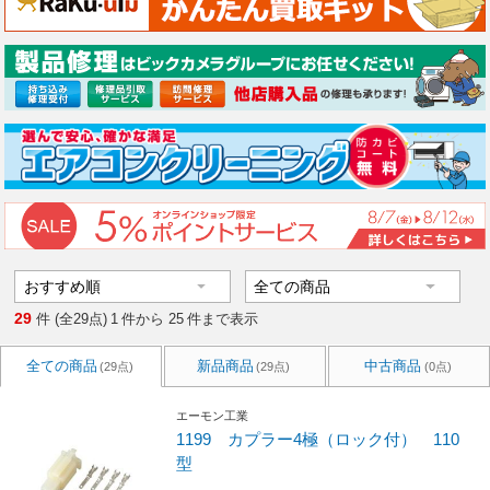
29
件 (全29点)
1
件から
25
件まで表示
全ての商品
新品商品
中古商品
(29点)
(29点)
(0点)
エーモン工業
1199 カプラー4極（ロック付） 110
型