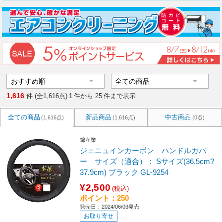
1,616
件 (全1,616点)
1
件から
25
件まで表示
全ての商品
新品商品
中古商品
(1,616点)
(1,616点)
(0点)
錦産業
ジェニュインカーボン ハンドルカバ
ー サイズ（適合）： Sサイズ(36.5cm?
37.9cm) ブラック GL-9254
¥2,500
(税込)
ポイント：250
発売日：2024/06/03発売
お取り寄せ