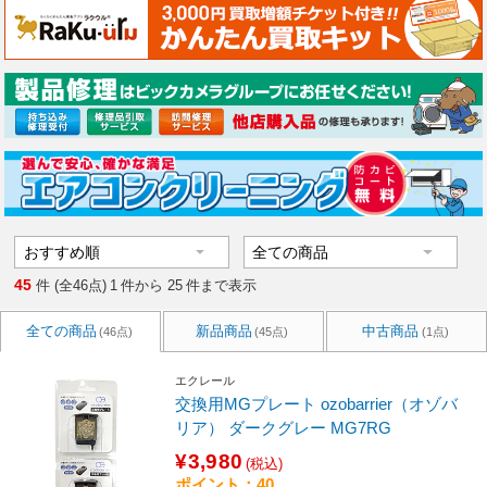
45
件 (全46点)
1
件から
25
件まで表示
全ての商品
新品商品
中古商品
(46点)
(45点)
(1点)
エクレール
交換用MGプレート ozobarrier（オゾバ
リア） ダークグレー MG7RG
¥3,980
(税込)
ポイント：40