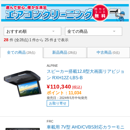
28
件 (全28点)
1
件から
25
件まで表示
全ての商品
新品商品
中古商品
(28点)
(28点)
(0点)
ALPINE
スピーカー搭載12.8型大画面リアビジョ
ン RXH12Z-LBS-B
¥110,340
(税込)
ポイント：11,034
発売日：2024年5月中旬発売
お取り寄せ
FRC
車載用 7V型 AHD/CVBS対応カラーモニ