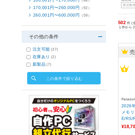
100,001円〜170,000円
（88）
限定数
170,001円〜260,000円
（92）
260,001円〜600,000円
（59）
502
件 (
1
件から
2
その他の条件
注文可能
(37)
在庫あり
(2)
新製品
(7)
この条件で絞り込む
Panas
2026
メモリ
E/RS
-SDL2
¥18,7