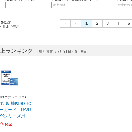
終了
限定数終了
限定数終
全502点)
1
2
3
4
5
4
件まで表示
売上ランキング
（集計期間：7月31日～8月6日）
onic(パナソニック)
年度版 地図SDHC
ーカード RA/R
/RXシリーズ用 CA
6AD
00
(税込)