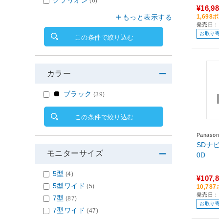
(6)
¥16,9
もっと表示する
1,69
発売日：
お取り
この条件で絞り込む
カラー
ブラック
(39)
この条件で絞り込む
Panas
SDナビゲー
モニターサイズ
0D
5型
(4)
¥107,
5型ワイド
(5)
10,7
発売日：
7型
(87)
お取り
7型ワイド
(47)