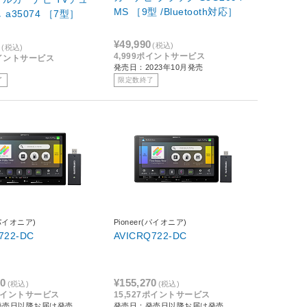
MS ［9型 /Bluetooth対応］
ナー無し a35074 ［7型］
¥49,990
0
(税込)
(税込)
4,999ポイントサービス
ポイントサービス
発売日：2023年10月発売
了
限定数終了
(パイオニア)
Pioneer(パイオニア)
722-DC
AVICRQ722-DC
50
¥155,270
(税込)
(税込)
5ポイントサービス
15,527ポイントサービス
発売日以降お届け発売
発売日：発売日以降お届け発売