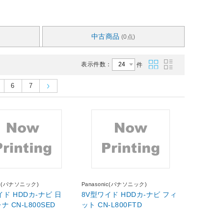
中古商品
(0点)
表示件数：
件
6
7
nic(パナソニック)
Panasonic(パナソニック)
イド HDDカ-ナビ 日
8V型ワイド HDDカ-ナビ フィ
産・セレナ CN-L800SED
ット CN-L800FTD