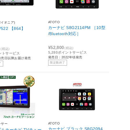
ATOTO
(パイオニア)
カーナビ S8G2114PM ［10型
W522 【864】
/Bluetooth対応］
¥52,800
0
(税込)
(税込)
5,280ポイントサービス
イントサービス
発売日：2022年頃発売
発売日以降お届け発売
限定数終了
了
ATOTO
ンサー
カーナビ ブラック S8G2094
ルカーナビ TVチュー