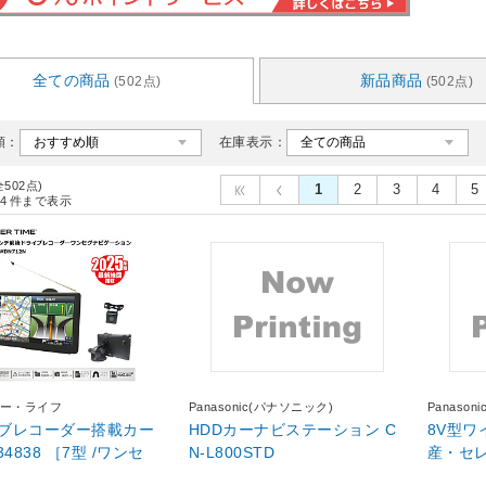
全ての商品
新品商品
(502点)
(502点)
順：
在庫表示：
全502点)
1
2
3
4
5
4
件まで表示
ー・ライフ
Panasonic(パナソニック)
Panaso
ブレコーダー搭載カー
HDDカーナビステーション C
8V型ワ
N-L800STD