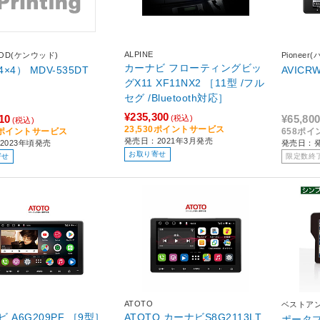
ALPINE
OD(ケンウッド)
Pioneer
カーナビ フローティングビッ
ナビ（4×4） MDV-535DT
AVICR
グX11 XF11NX2 ［11型 /フル
セグ /Bluetooth対応］
¥235,300
10
¥65,80
(税込)
(税込)
23,530ポイントサービス
11ポイントサービス
658ポ
発売日：2021年3月発売
2023年頃発売
発売日：
お取り寄せ
寄せ
限定数終
ATOTO
ベストア
カーナビ A6G209PF ［9型］
ATOTO カーナビS8G2113LT
ポータブ