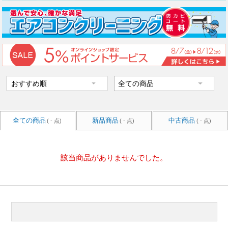
全ての商品
新品商品
中古商品
( - 点)
( - 点)
( - 点)
該当商品がありませんでした。