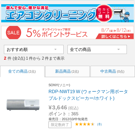
2
件 (全2点)
1
件から
2
件まで表示
全ての商品
新品商品
中古商品
(2点)
(2点)
(0点)
SONY(ソニー)
RDP-NWT19 W (ウォークマン用ポータ
ブルドックスピーカー/ホワイト)
¥3,646
(税込)
ポイント：365
発売日：2012/10/中旬発売
（8）
限定数終了