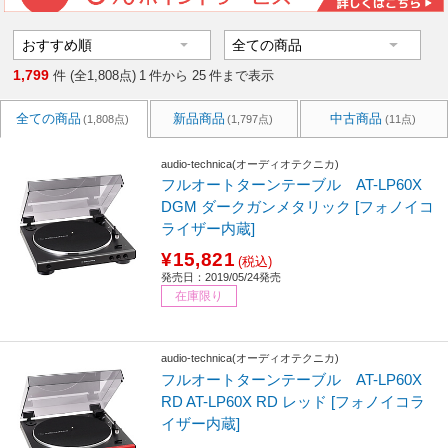
1,799
件 (全1,808点)
1
件から
25
件まで表示
全ての商品
新品商品
中古商品
(1,808点)
(1,797点)
(11点)
audio-technica(オーディオテクニカ)
フルオートターンテーブル AT-LP60X
DGM ダークガンメタリック [フォノイコ
ライザー内蔵]
¥15,821
(税込)
発売日：2019/05/24発売
在庫限り
audio-technica(オーディオテクニカ)
フルオートターンテーブル AT-LP60X
RD AT-LP60X RD レッド [フォノイコラ
イザー内蔵]