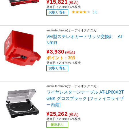
¥15,821
(税込)
発売日：2019/05/24発売
（1）
お取り寄せ
audio-technica(オーディオテクニカ)
VM型ステレオカートリッジ交換針 AT
N91R
¥3,930
(税込)
ポイント：393
発売日：2017/06/16発売
お取り寄せ
audio-technica(オーディオテクニカ)
ワイヤレスターンテーブル AT-LP60XBT
GBK グロスブラック [フォノイコライザ
ー内蔵]
¥25,262
(税込)
発売日：2019/05/24発売
在庫あり