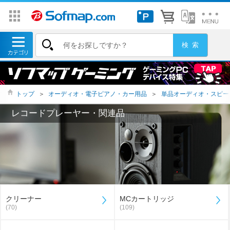
トップ
＞
オーディオ・電子ピアノ・カー用品
＞
単品オーディオ・スピー
レコードプレーヤー・関連品
クリーナー
MCカートリッジ
(70)
(109)