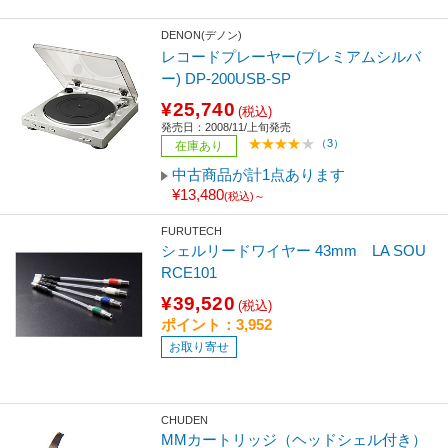
DENON(デノン)
レコードプレーヤー(プレミアムシルバ
ー) DP-200USB-SP
¥25,740
(税込)
発売日：2008/11/上旬発売
（3）
在庫あり
中古商品が計1点あります
¥13,480
(税込)～
FURUTECH
シェルリードワイヤー 43mm LA SOU
RCE101
¥39,520
(税込)
ポイント：3,952
お取り寄せ
CHUDEN
MMカートリッジ（ヘッドシェル付き）