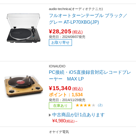
audio-technica(オーディオテクニカ)
フルオートターンテーブル ブラック／
グレー AT-LP70XBG(JP)
¥28,205
(税込)
発売日：2024/08/07発売
お取り寄せ
IONAUDIO
PC接続・iOS直接録音対応レコードプレ
ーヤー MAX LP
¥15,340
(税込)
ポイント：1,534
発売日：2014/11/29発売
（2）
在庫あり
中古商品が計1点あります
¥4,980
(税込)～
オヤイデ電気