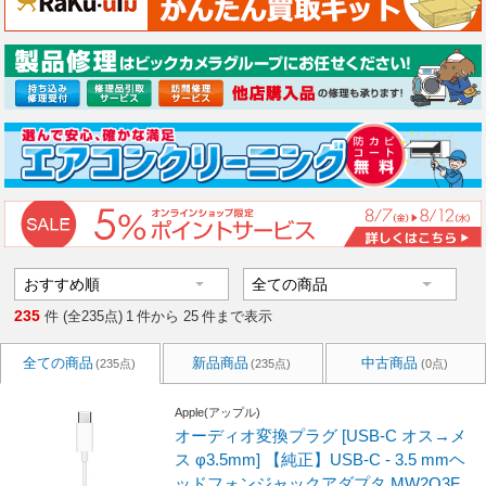
235
件 (全235点)
1
件から
25
件まで表示
全ての商品
新品商品
中古商品
(235点)
(235点)
(0点)
Apple(アップル)
オーディオ変換プラグ [USB-C オス→メ
ス φ3.5mm] 【純正】USB-C - 3.5 mmヘ
ッドフォンジャックアダプタ MW2Q3F