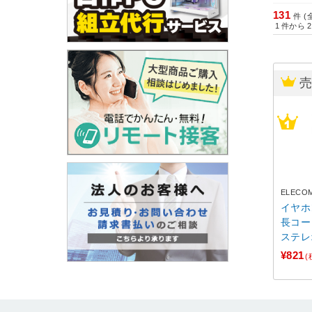
131
件 (
1
件から
2
ELECO
イヤホ
長コード
ステレ
to ミ
¥821
(
久 L
応 【An
・ Mac
o sw