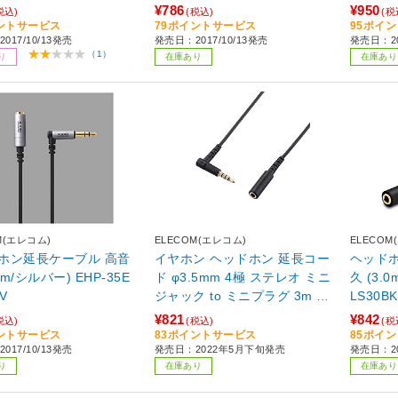
耐久 L
¥786
¥950
税込)
(税込)
(税
【Andro
ントサービス
79ポイントサービス
95ポイ
017/10/13発売
発売日：2017/10/13発売
発売日：2
k ・ ni
（1）
り
在庫あり
在庫あり
ラック ブラック EHP-35ELS4
P30BK
M(エレコム)
ELECOM(エレコム)
ELECOM
ホン延長ケーブル 高音
イヤホン ヘッドホン 延長コー
ヘッド
/シルバー) EHP-35E
ド φ3.5mm 4極 ステレオ ミニ
久 (3.0m/
V
ジャック to ミニプラグ 3m L
LS30BK
字プラグ マイク対応 【Androi
¥821
¥842
税込)
(税込)
(税
d ・ iPod ・ MacBook ・ nint
ントサービス
83ポイントサービス
85ポイ
017/10/13発売
発売日：2022年5月下旬発売
発売日：20
endo switch 他】 ブラック ブ
り
在庫あり
在庫あり
ラック EHP-35EL4P30BK