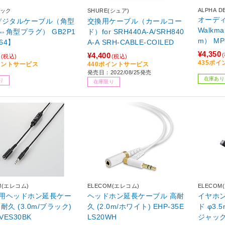
ALPHA D
ック
SHURE(シュア)
オーディ
デジタルケーブル（角型
交換用ケーブル（カールコー
Walkm
⇔角型プラグ） GB2P1
ド）for SRH440A-A/SRH840
m） MP
864】
A-A SRH-CABLE-COILED
¥4,350
¥4,400
(税込)
(税込)
435ポ
イントサービス
440ポイントサービス
発売日：2022/08/25発売
在庫あり
り
在庫限り
M(エレコム)
ELECOM(エレコム)
ELECOM
用ヘッドホン延長ケー
ヘッドホン延長ケーブル 高耐
イヤホン
耐久 (3.0m/ブラック)
久 (2.0m/ホワイト) EHP-35E
ド φ3.
VES30BK
LS20WH
ジャック