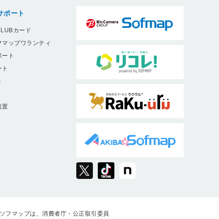
4
ク EHP-35EL4P20BK
サポート
LUBカード
フマップワランティ
ポート
ート
ト
9
設置
ソフマップは、消費者庁・公正取引委員