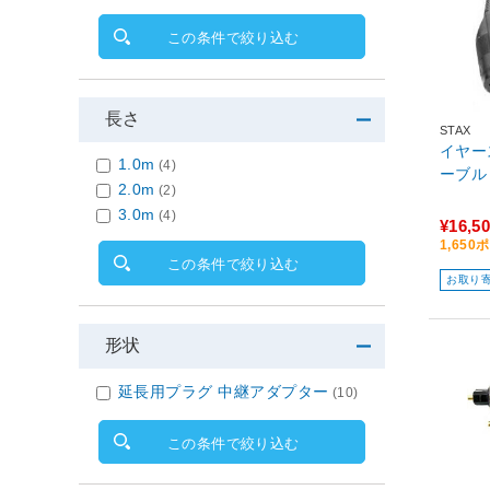
この条件で絞り込む
長さ
STAX
イヤー
1.0m
(4)
ーブル 
2.0m
(2)
3.0m
(4)
¥16,5
1,65
この条件で絞り込む
お取り
形状
延長用プラグ 中継アダプター
(10)
この条件で絞り込む