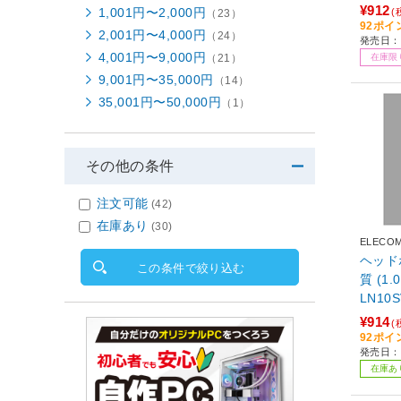
¥912
1,001円〜2,000円
(
（23）
92ポイ
2,001円〜4,000円
（24）
発売日：2
4,001円〜9,000円
在庫限
（21）
9,001円〜35,000円
（14）
35,001円〜50,000円
（1）
その他の条件
注文可能
(42)
在庫あり
(30)
ELECO
ヘッド
この条件で絞り込む
質 (1.0m
LN10S
¥914
(
92ポイ
発売日：2
在庫あ