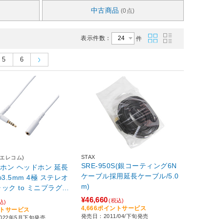
中古商品
(0点)
表示件数：
件
5
6
STAX
(エレコム)
SRE-950S(銀コーティング6N
ヤホン ヘッドホン 延長
ケーブル採用延長ケーブル/5.0
3.5mm 4極 ステレオ
m)
ック to ミニプラグ L
マイク対応 ホワイト
¥46,660
(税込)
込)
5EL4P10WH
4,666ポイントサービス
ントサービス
発売日：2011/04/下旬発売
022年5月下旬発売