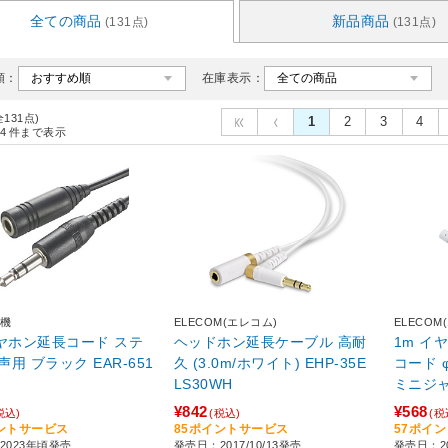
全ての商品
新品商品
(131点)
(131点)
順：
在庫表示：
全131点)
1
2
3
4
4
件まで表示
機
ELECOM(エレコム)
ELECOM
イヤホン延長コード ステ
ヘッドホン延長ケーブル 高耐
1m イ
 EAR-651
久 (3.0m/ホワイト) EHP-35E
コード φ
LS30WH
ミニジャ
字プラグ 
¥842
¥568
税込)
(税込)
(税
EHP-3
ントサービス
85ポイントサービス
57ポイ
2023年頃発売
発売日：2017/10/13発売
発売日：2