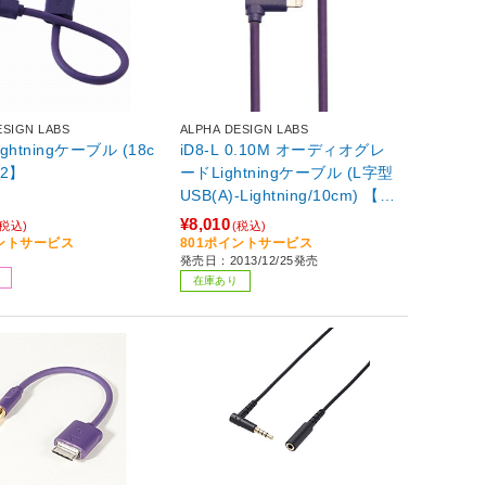
ESIGN LABS
ALPHA DESIGN LABS
Lightningケーブル (18c
iD8-L 0.10M オーディオグレ
52】
ードLightningケーブル (L字型
USB(A)-Lightning/10cm) 【8
64】
¥8,010
(税込)
(税込)
イントサービス
801ポイントサービス
発売日：2013/12/25発売
在庫あり