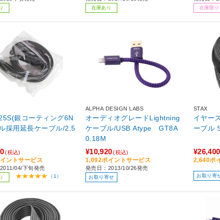
り
在庫あり
在庫限り
ALPHA DESIGN LABS
STAX
925S(銀コーティング6N
オーディオグレードLightning
イヤー
ル採用延長ケーブル/2.5
ケーブル/USB Atype GT8A
ーブル S
0.18M
00
¥10,920
¥26,40
(税込)
(税込)
0ポイントサービス
1,092ポイントサービス
2,640
011/04/下旬発売
発売日：2013/10/26発売
お取り寄
（1）
り
お取り寄せ