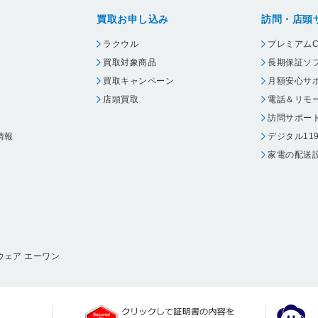
 EHP-35ELS4
ク EHP-35EL4P10BK
ブラック EHP-35ELS
買取お申し込み
訪問・店頭
K
P30BK
ラクウル
プレミアムC
買取対象商品
長期保証ソ
買取キャンペーン
月額安心サ
店頭買取
電話＆リモ
訪問サポー
情報
デジタル11
家電の配送
ウェア エーワン