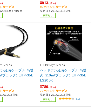
字プラグ マイク対応
¥913
込)
(税込)
id ・ iPod ・ MacBoo
ントサービス
92ポイントサービス
022年5月下旬発売
発売日：2017/10/13発売
ntendo switch 他】 ブ
在庫あり
(エレコム)
ELECOM(エレコム)
ホン延長ケーブル 高耐
ヘッドホン延長ケーブル 高耐
ブラック) EHP-35E
久 (2.0m/ブラック) EHP-35E
LS20BK
¥786
込)
(税込)
ントサービス
79ポイントサービス
17/10/13発売
発売日：2017/10/13発売
（1）
在庫あり