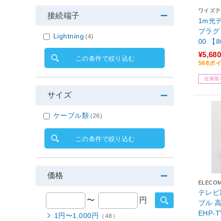
ワイズテ
接続端子
1m光
プラグ
Lightning
(4)
00 【
¥5,680
この条件で絞り込む
568ポ
在庫限
サイズ
ケーブル類
(26)
この条件で絞り込む
価格
ELECO
テレビ
〜
円
ブル 高
EHP-T
1円〜1,000円
（48）