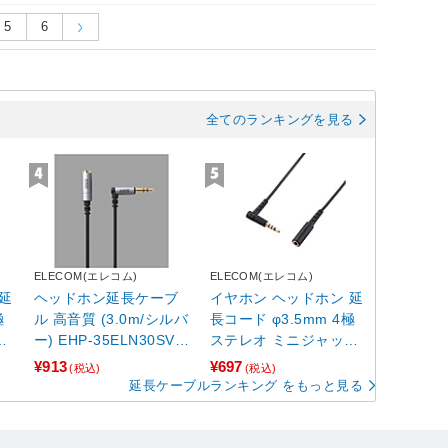
5
6
全てのランキングを見る
ELECOM(エレコム)
ELECOM(エレコム)
延
ヘッドホン延長ケーブ
イヤホン ヘッドホン 延
極
ル 高音質 (3.0m/シルバ
長コード φ3.5mm 4極
ク
ー) EHP-35ELN30SV
ステレオ ミニジャック
耐
【864】
to ミニプラグ 2m L字
¥913
¥697
(税込)
(税込)
対
プラグ マイク対応 【A
延長ケーブルランキング をもっと見る
ndroid ・ iPod ・ Mac
nd
Book ・ nintendo switc
ク
h 他】 ブラック ブラッ