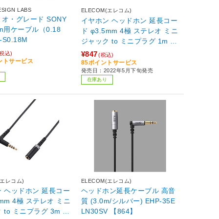
ESIGN LABS
ELECOM(エレコム)
オ・グレード SONY
イヤホン ヘッドホン 延長コー
an用ケーブル（0.18
ド φ3.5mm 4極 ステレオ ミニ
-S0.18M
ジャック to ミニプラグ 1m L
字プラグ マイク対応 【Androi
¥847
(税込)
(税込)
d ・ iPod ・ MacBook ・ nint
イントサービス
85ポイントサービス
発売日：2022年5月下旬発売
endo switch 他】 ケーブルバ
在庫あり
ンド付 ブラック ブラック
(エレコム)
ELECOM(エレコム)
 ヘッドホン 延長コー
ヘッドホン延長ケーブル 高音
5mm 4極 ステレオ ミニ
質 (3.0m/シルバー) EHP-35E
 to ミニプラグ 3m 高
LN30SV 【864】