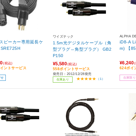
ALPHA D
ワイズテック
スピーカー専用延長ケ
iD8-A 
1.5m光デジタルケーブル（角
SRE725H
m) 【8
型プラグ⇔角型プラグ） GB2
P150
00
¥6,240
¥5,580
(税込)
(税込)
0ポイントサービス
624ポ
558ポイントサービス
発売日：2012/12/28発売
寄せ
在庫限り
（1）
在庫あり