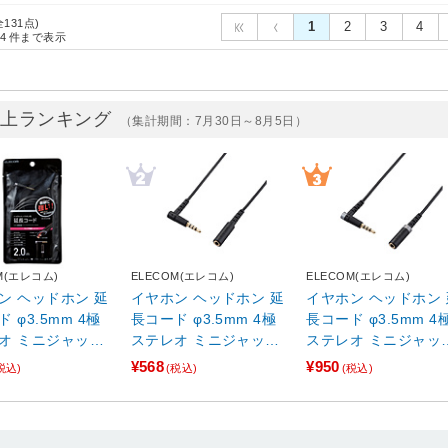
全131点)
1
2
3
4
4
件まで表示
売上ランキング
（集計期間：7月30日～8月5日）
M(エレコム)
ELECOM(エレコム)
ELECOM(エレコム)
ン ヘッドホン 延
イヤホン ヘッドホン 延
イヤホン ヘッドホン 
 φ3.5mm 4極
長コード φ3.5mm 4極
長コード φ3.5mm 4
オ ミニジャック
ステレオ ミニジャック
ステレオ ミニジャッ
ニプラグ 2m 高耐
to ミニプラグ 1m L字
to ミニプラグ 3m 高
¥568
¥950
税込)
(税込)
(税込)
字プラグ マイク対
プラグ マイク対応 【A
久 L字プラグ マイク
droid ・ iPod
ndroid ・ iPod ・ Mac
応 【Android ・ iPod
Book ・ nintend
Book ・ nintendo switc
・ MacBook ・ ninte
itch 他】 ブラック
h 他】 ブラック ブラッ
o switch 他】 ブラッ