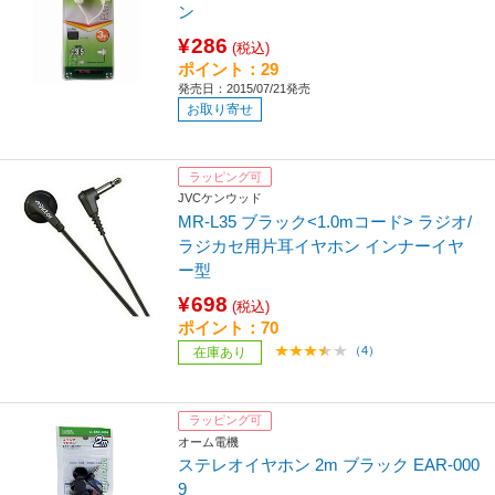
ン
¥286
(税込)
ポイント：29
発売日：2015/07/21発売
お取り寄せ
ラッピング可
JVCケンウッド
MR-L35 ブラック<1.0mコード> ラジオ/
ラジカセ用片耳イヤホン インナーイヤ
ー型
¥698
(税込)
ポイント：70
（4）
在庫あり
ラッピング可
オーム電機
ステレオイヤホン 2m ブラック EAR-000
9