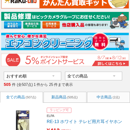
505
件 (全507点)
1
件から
25
件まで表示
全ての商品
新品商品
中古商品
(507点)
(505点)
(2点)
ラッピング可
ELPA
RE-13 ホワイト テレビ用片耳イヤホン