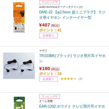
ラッピング可
audio-technica(オーディオテクニカ)
DME-22 【φ2.5mm 超ミニプラグ】 ラジ
オ用イヤホン インナーイヤー型
¥407
(税込)
ポイント：41
在庫限り
ヤザワ
TR103BK(ブラック) ラジオ用片耳イヤホ
ン
¥180
(税込)
ポイント：18
（1）
在庫限り
ラッピング可
オーム電機
EAR-1202 ホワイト テレビ用片耳イヤホ