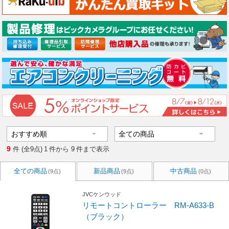
9
件 (全9点)
1
件から
9
件まで表示
全ての商品
新品商品
中古商品
(9点)
(9点)
(0点)
JVCケンウッド
リモートコントローラー RM-A633-B
（ブラック）