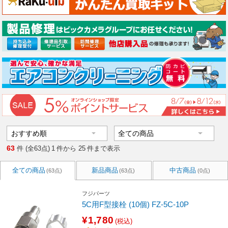
63
件 (全63点)
1
件から
25
件まで表示
全ての商品
新品商品
中古商品
(63点)
(63点)
(0点)
フジパーツ
5C用F型接栓 (10個) FZ-5C-10P
¥1,780
(税込)