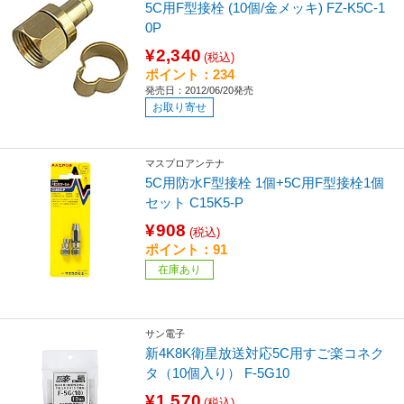
5C用F型接栓 (10個/金メッキ) FZ-K5C-1
0P
¥2,340
(税込)
ポイント：234
発売日：2012/06/20発売
お取り寄せ
マスプロアンテナ
5C用防水F型接栓 1個+5C用F型接栓1個
セット C15K5-P
¥908
(税込)
ポイント：91
在庫あり
サン電子
新4K8K衛星放送対応5C用すご楽コネク
タ（10個入り） F-5G10
¥1,570
(税込)