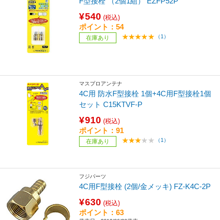
F型接栓 （2個1組） EZFP52P
¥540
(税込)
ポイント：54
（1）
在庫あり
マスプロアンテナ
4C用 防水F型接栓 1個+4C用F型接栓1個
セット C15KTVF-P
¥910
(税込)
ポイント：91
（1）
在庫あり
フジパーツ
4C用F型接栓 (2個/金メッキ) FZ-K4C-2P
¥630
(税込)
ポイント：63