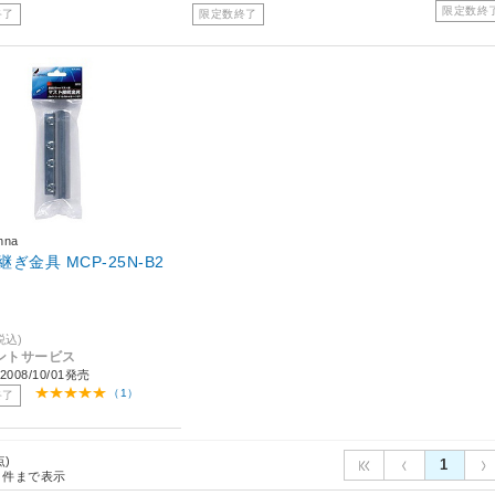
限定数終
終了
限定数終了
nna
ぎ金具 MCP-25N-B2
税込)
ントサービス
008/10/01発売
（1）
終了
点)
1
件まで表示