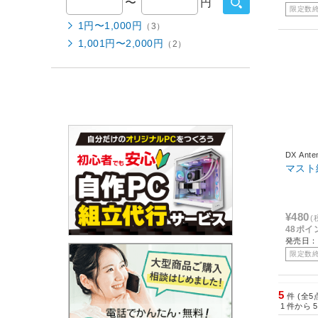
〜
円
限定数
1円〜1,000円
（3）
1,001円〜2,000円
（2）
DX Ante
マスト継
¥480
(
48ポイ
発売日：2
限定数
5
件 (全5
1
件から
5