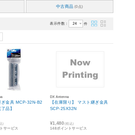
中古商品
(0点)
表示件数：
件
na
DX Antenna
ぎ金具 MCP-32N-B2
【在庫限り】 マスト継ぎ金具
完了品】
SCP-25X32N
¥1,480
込)
(税込)
ントサービス
148ポイントサービス