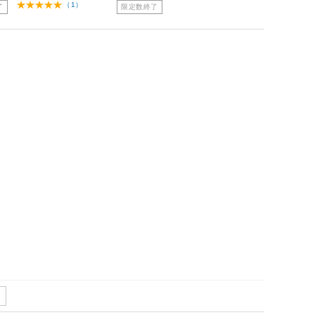
（1）
了
限定数終了