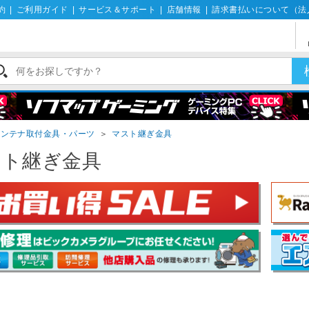
約
|
ご利用ガイド
|
サービス＆サポート
|
店舗情報
|
請求書払いについて（法
アンテナ取付金具・パーツ
＞
マスト継ぎ金具
スト継ぎ金具