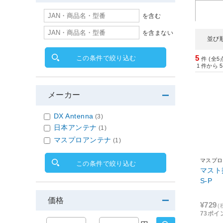
を含む
を含まない
並び
5
この条件で絞り込む
件 (全5
1
件から
5
メーカー
DX Antenna
(3)
日本アンテナ
(1)
マスプロアンテナ
(1)
マスプロ
この条件で絞り込む
マスト
S-P
価格
¥729
(
73ポイ