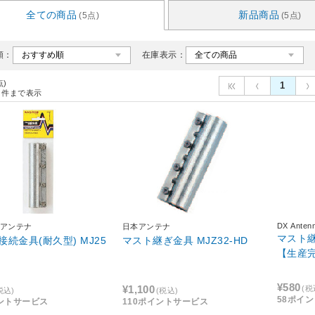
全ての商品
新品商品
(5点)
(5点)
順：
在庫表示：
点)
1
件まで表示
DX Anten
アンテナ
日本アンテナ
マスト継
接続金具(耐久型) MJ25
マスト継ぎ金具 MJZ32-HD
【生産
¥580
¥1,100
(税
税込)
(税込)
58ポイ
ントサービス
110ポイントサービス