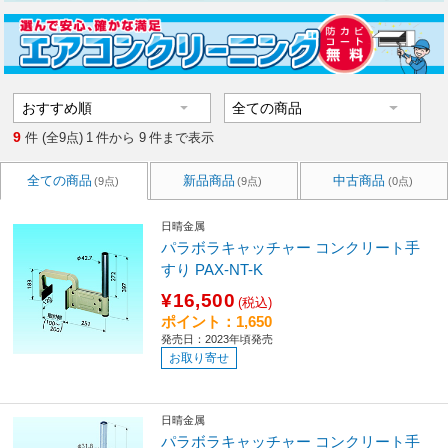
9
件 (全9点)
1
件から
9
件まで表示
全ての商品
新品商品
中古商品
(9点)
(9点)
(0点)
日晴金属
パラボラキャッチャー コンクリート手
すり PAX-NT-K
¥16,500
(税込)
ポイント：1,650
発売日：2023年頃発売
お取り寄せ
日晴金属
パラボラキャッチャー コンクリート手