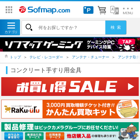
トップ
＞
テレビ・レコーダー
＞
アンテナ・チューナー
＞
アンテナ取
コンクリート手すり用金具