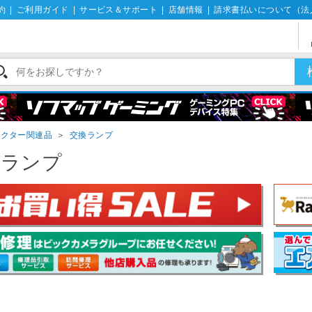
約
|
ご利用ガイド
|
サービス＆サポート
|
店舗情報
|
請求書払いについて（法
ェクター関連品
＞
交換ランプ
換ランプ