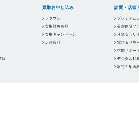
買取お申し込み
訪問・店頭
ラクウル
プレミアムC
買取対象商品
長期保証ソ
買取キャンペーン
月額安心サ
店頭買取
電話＆リモ
訪問サポー
情報
デジタル11
家電の配送
ウェア エーワン