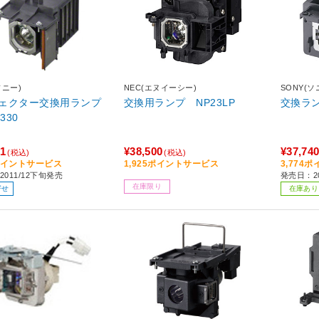
ソニー)
NEC(エヌイーシー)
SONY(ソ
ェクター交換用ランプ
交換用ランプ NP23LP
交換ランプ
330
81
¥38,500
¥37,74
(税込)
(税込)
5ポイントサービス
1,925ポイントサービス
3,774
011/12下旬発売
発売日：20
在庫限り
寄せ
在庫あり