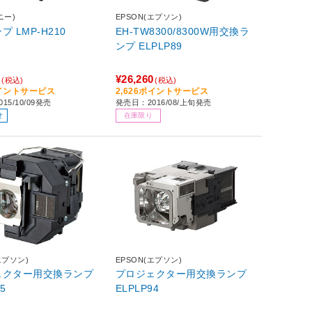
ニー)
EPSON(エプソン)
 LMP-H210
EH-TW8300/8300W用交換ラ
ンプ ELPLP89
0
¥26,260
(税込)
(税込)
ポイントサービス
2,626ポイントサービス
15/10/09発売
発売日：2016/08/上旬発売
せ
在庫限り
エプソン)
EPSON(エプソン)
ェクター用交換ランプ
プロジェクター用交換ランプ
5
ELPLP94