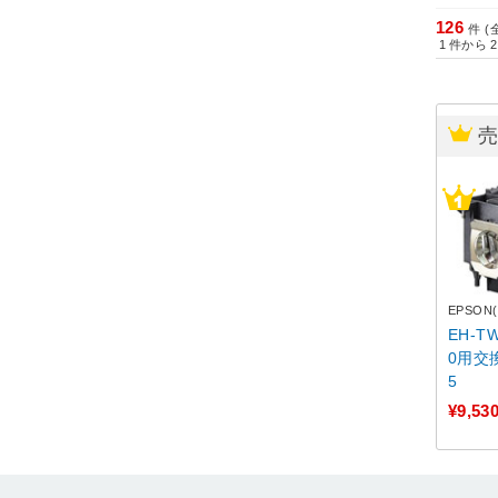
126
件 (
1
件から
2
EPSON
EH-T
0用交換
5
¥9,53