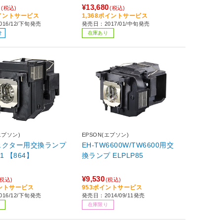
0
¥13,680
(税込)
(税込)
ポイントサービス
1,368ポイントサービス
16/12/下旬発売
発売日：2017/01/中旬発売
せ
在庫あり
エプソン)
EPSON(エプソン)
ェクター用交換ランプ
EH-TW6600W/TW6600用交
91 【864】
換ランプ ELPLP85
¥9,530
(税込)
(税込)
イントサービス
953ポイントサービス
16/12/下旬発売
発売日：2014/09/11発売
在庫限り