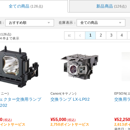
全ての商品
新品商品
(126点)
(126点)
順：
在庫表示：
全126点)
1
2
3
4
4
件まで表示
ソニー)
Canon(キヤノン)
EPSON(
ェクター交換用ランプ
交換ランプ LX-LP02
交換用ラ
202
50
¥55,000
¥52,25
(税込)
(税込)
5ポイントサービス
2,750ポイントサービス
2,613
発売日：20