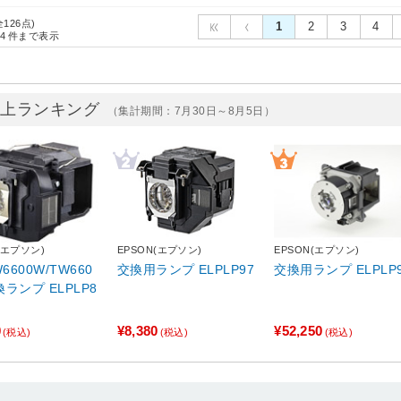
全126点)
1
2
3
4
4
件まで表示
売上ランキング
（集計期間：7月30日～8月5日）
(エプソン)
EPSON(エプソン)
EPSON(エプソン)
W6600W/TW660
交換用ランプ ELPLP97
交換用ランプ ELPLP
ランプ ELPLP8
0
¥8,380
¥52,250
(税込)
(税込)
(税込)