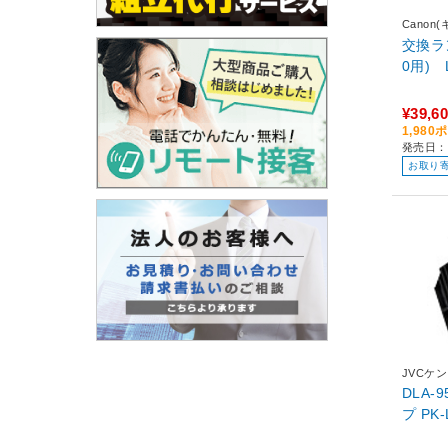
Canon
交換ラン
0用) L
¥39,6
1,98
発売日：2
お取り
JVCケ
DLA-
プ PK-