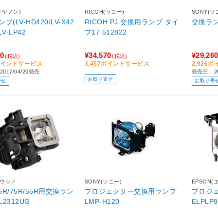
(キヤノン)
RICOH(リコー)
SONY(ソ
プ(LV-HD420/LV-X42
RICOH PJ 交換用ランプ タイ
交換ランプ
V-LP42
プ17 512822
00
¥34,570
¥29,26
(税込)
(税込)
0ポイントサービス
3,457ポイントサービス
2,926
017/04/20発売
発売日：20
お取り寄せ
寄せ
お取り寄
ンウッド
SONY(ソニー)
EPSON(
95R/75R/55R用交換ラン
プロジェクター交換用ランプ
プロジ
L2312UG
LMP-H120
ELPLP9