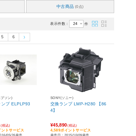
中古商品
(0点)
表示件数：
件
5
6
エプソン)
SONY(ソニー)
ンプ ELPLP93
交換ランプ LMP-H280 【86
4】
0
¥45,890
(税込)
(税込)
ポイントサービス
4,589ポイントサービス
16/05/26発売
発売日：2015/10/09発売