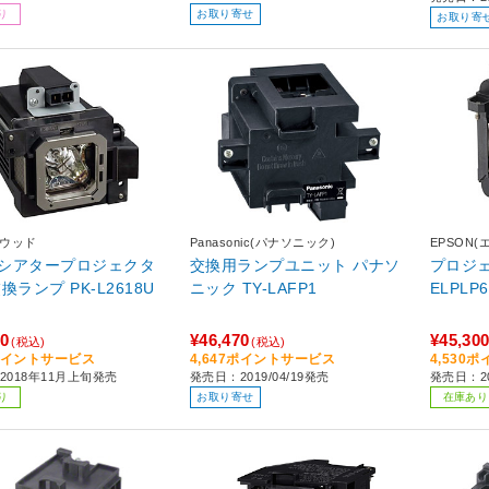
り
お取り寄せ
お取り寄
ンウッド
Panasonic(パナソニック)
EPSON(
シアタープロジェクタ
交換用ランプユニット パナソ
プロジ
プ PK-L2618U
ニック TY-LAFP1
ELPLP6
50
¥46,470
¥45,30
(税込)
(税込)
5ポイントサービス
4,647ポイントサービス
4,530
2018年11月上旬発売
発売日：2019/04/19発売
発売日：20
り
お取り寄せ
在庫あり