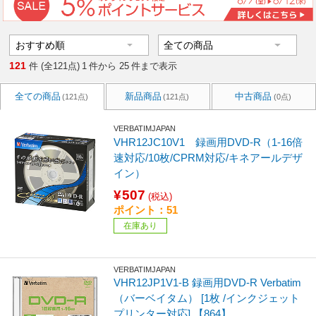
121
件 (全121点)
1
件から
25
件まで表示
全ての商品
新品商品
中古商品
(121点)
(121点)
(0点)
VERBATIMJAPAN
VHR12JC10V1 録画用DVD-R（1-16倍
速対応/10枚/CPRM対応/キネアールデザ
イン）
¥507
(税込)
ポイント：51
在庫あり
VERBATIMJAPAN
VHR12JP1V1-B 録画用DVD-R Verbatim
（バーベイタム） [1枚 /インクジェット
プリンター対応] 【864】