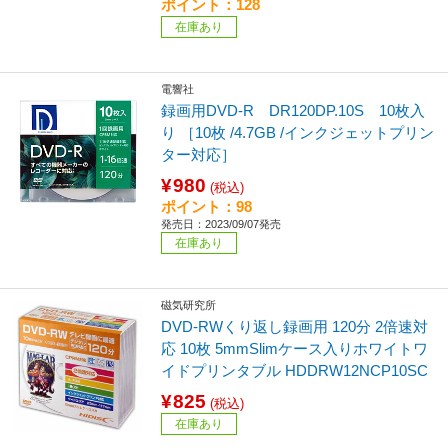
ポイント：128
在庫あり
電響社
録画用DVD-R DR120DP.10S 10枚入
り ［10枚 /4.7GB /インクジェットプリン
ター対応］
¥980
(税込)
ポイント：98
発売日：2023/09/07発売
在庫あり
磁気研究所
DVD-RWくり返し録画用 120分 2倍速対
応 10枚 5mmSlimケース入りホワイトワ
イドプリンタブル HDDRW12NCP10SC
¥825
(税込)
在庫あり