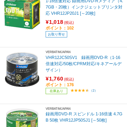
1-16倍速対応 録画用DVD-Rメディア（4.
7GB・20枚）インクジェットプリンタ対
応 VHR12JP20J1 [～20枚]
¥1,018
(税込)
ポイント：102
お取り寄せ
VERBATIMJAPAN
VHR12JC50SV1 録画用DVD-R（1-16
倍速対応/50枚/CPRM対応/キネアールデ
ザイン）
¥1,760
(税込)
ポイント：176
（2）
在庫あり
VERBATIMJAPAN
録画用DVD-R スピンドル 1-16倍速 4.7G
B 50枚 VHR12JP50SJ1 [～50枚]