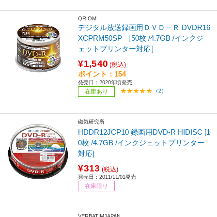
QRIOM
デジタル放送録画用ＤＶＤ－Ｒ DVDR16
XCPRM50SP ［50枚 /4.7GB /インクジ
ェットプリンター対応］
¥1,540
(税込)
ポイント：154
発売日：2020年頃発売
（2）
在庫あり
磁気研究所
HDDR12JCP10 録画用DVD-R HIDISC [1
0枚 /4.7GB /インクジェットプリンター
対応]
¥313
(税込)
発売日：2011/11/01発売
在庫限り
VERBATIMJAPAN