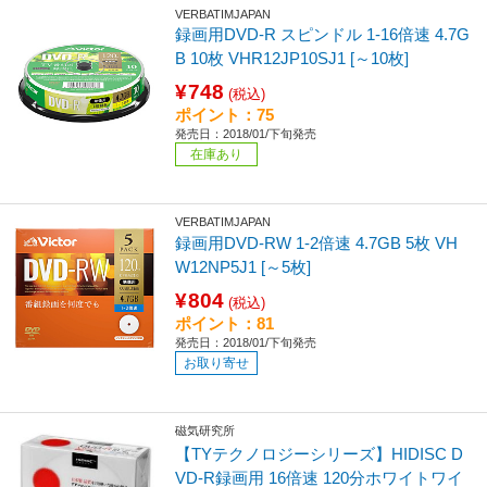
VERBATIMJAPAN
録画用DVD-R スピンドル 1-16倍速 4.7G
B 10枚 VHR12JP10SJ1 [～10枚]
¥748
(税込)
ポイント：75
発売日：2018/01/下旬発売
在庫あり
VERBATIMJAPAN
録画用DVD-RW 1-2倍速 4.7GB 5枚 VH
W12NP5J1 [～5枚]
¥804
(税込)
ポイント：81
発売日：2018/01/下旬発売
お取り寄せ
磁気研究所
【TYテクノロジーシリーズ】HIDISC D
VD-R録画用 16倍速 120分ホワイトワイ