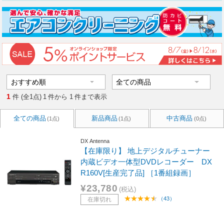
1
件 (全1点)
1
件から
1
件まで表示
全ての商品
新品商品
中古商品
(1点)
(1点)
(0点)
DX Antenna
【在庫限り】 地上デジタルチューナー
内蔵ビデオ一体型DVDレコーダー DX
R160V[生産完了品] ［1番組録画］
¥23,780
(税込)
（43）
在庫切れ