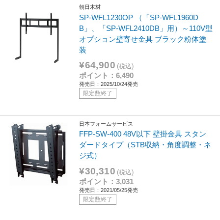
朝日木材
SP-WFL1230OP （「SP-WFL1960D
B」、「SP-WFL2410DB」用）～110V型
オプション壁寄せ金具 ブラック粉体塗
装
¥64,900
(税込)
ポイント：6,490
発売日：2025/10/24発売
限定数終了
日本フォームサービス
FFP-SW-400 48V以下 壁掛金具 スタン
ダードタイプ（STB収納・角度調整・ネ
ジ式）
¥30,310
(税込)
ポイント：3,031
発売日：2021/05/25発売
限定数終了