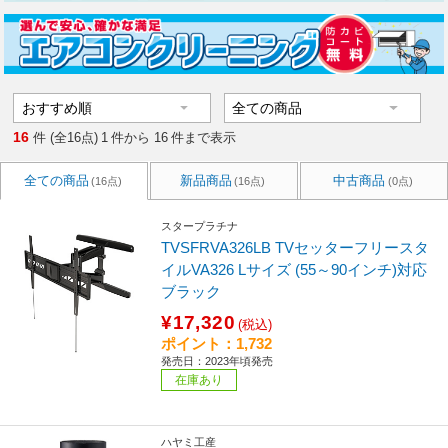
16
件 (全16点)
1
件から
16
件まで表示
全ての商品
新品商品
中古商品
(16点)
(16点)
(0点)
スタープラチナ
TVSFRVA326LB TVセッターフリースタ
イルVA326 Lサイズ (55～90インチ)対応
ブラック
¥17,320
(税込)
ポイント：1,732
発売日：2023年頃発売
在庫あり
ハヤミ工産