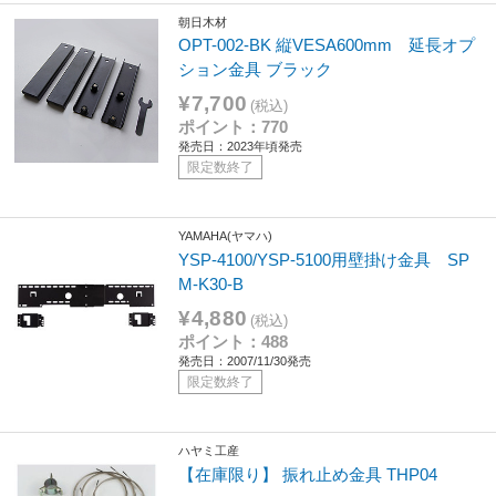
朝日木材
OPT-002-BK 縦VESA600mm 延長オプ
ション金具 ブラック
¥7,700
(税込)
ポイント：770
発売日：2023年頃発売
限定数終了
YAMAHA(ヤマハ)
YSP-4100/YSP-5100用壁掛け金具 SP
M-K30-B
¥4,880
(税込)
ポイント：488
発売日：2007/11/30発売
限定数終了
ハヤミ工産
【在庫限り】 振れ止め金具 THP04