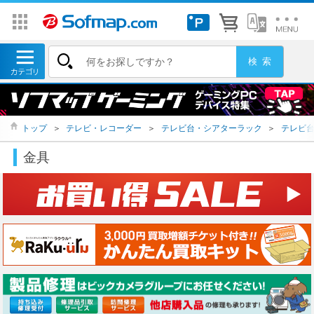
トップ
＞
テレビ・レコーダー
＞
テレビ台・シアターラック
＞
テレビ台
金具