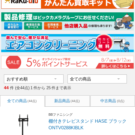
44
件 (全44点)
1
件から
25
件まで表示
全ての商品
新品商品
中古商品
(44点)
(44点)
(0点)
BBファニシング
棚付きテレビスタンド HASE ブラック
ONTV0288KIBLK