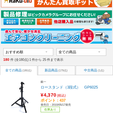
180
件 (全180点)
1
件から
25
件まで表示
全ての商品
新品商品
中古商品
(180点)
(179点)
(1点)
銀一
ロースタンド（3段式） GP6025
¥4,370
(税込)
ポイント：437
発売日：2010/05/17発売
在庫あり