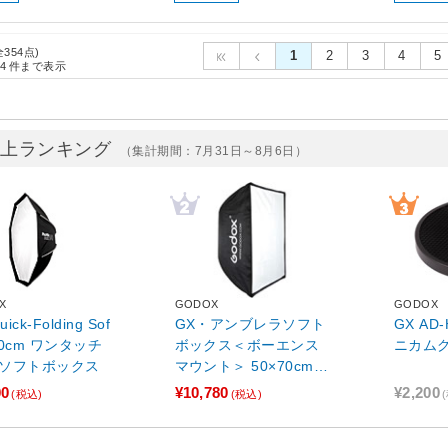
全354点)
1
2
3
4
5
4
件まで表示
売上ランキング
（集計期間：7月31日～8月6日）
X
GODOX
GODOX
ick-Folding Sof
GX・アンブレラソフト
GX AD
 90cm ワンタッチ
ボックス＜ボーエンス
ニカム
ソフトボックス
マウント＞ 50×70cm G
X･UB-UE5070
00
¥10,780
¥2,200
(税込)
(税込)