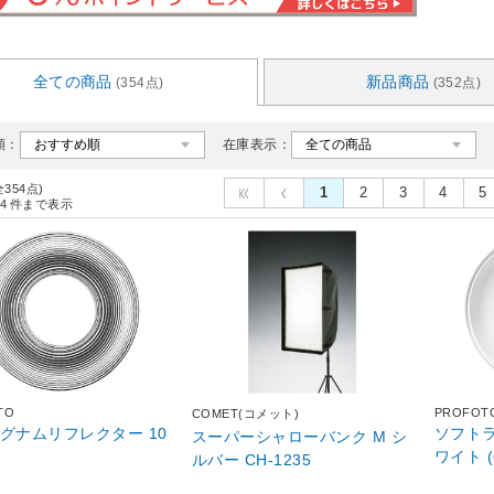
全ての商品
新品商品
(354点)
(352点)
順：
在庫表示：
全354点)
1
2
3
4
5
4
件まで表示
TO
PROFOT
COMET(コメット)
マグナムリフレクター 10
ソフト
スーパーシャローバンク M シ
ワイト (
ルバー CH-1235