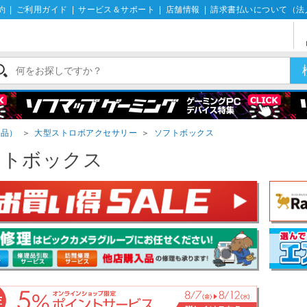
約
|
ご利用ガイド
|
サービス＆サポート
|
店舗情報
|
請求書払いについて（法
用品）
＞
大型ストロボアクセサリー
＞
ソフトボックス
フトボックス