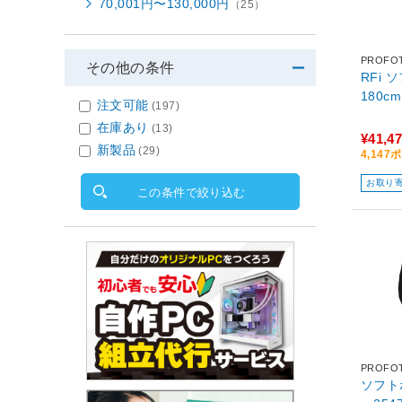
70,001円〜130,000円
（25）
PROFO
その他の条件
RFi 
180c
注文可能
(197)
在庫あり
(13)
¥41,4
新製品
(29)
4,14
お取り
この条件で絞り込む
PROFO
ソフトボ