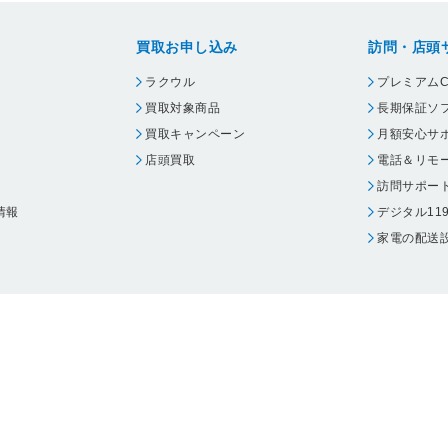
買取お申し込み
訪問・店頭
ラクウル
プレミアムC
買取対象商品
長期保証ソ
買取キャンペーン
月額安心サ
店頭買取
電話＆リモ
訪問サポー
情報
デジタル11
家電の配送
ウェア エーワン