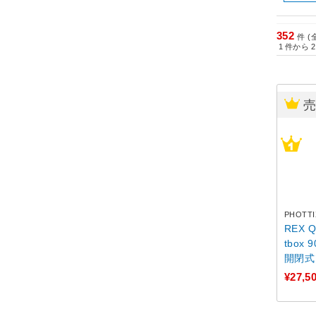
352
件 (
1
件から
2
PHOTTI
REX Qu
tbox
開閉式
¥27,5