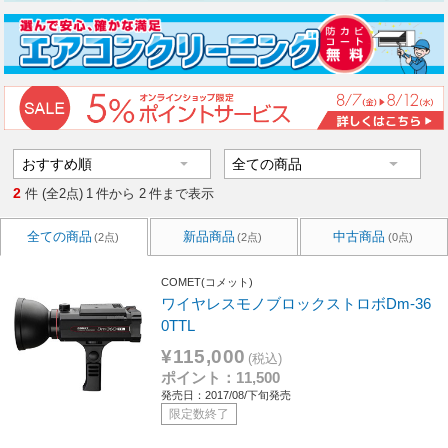
2
件 (全2点)
1
件から
2
件まで表示
全ての商品
新品商品
中古商品
(2点)
(2点)
(0点)
COMET(コメット)
ワイヤレスモノブロックストロボDm-36
0TTL
¥115,000
(税込)
ポイント：11,500
発売日：2017/08/下旬発売
限定数終了