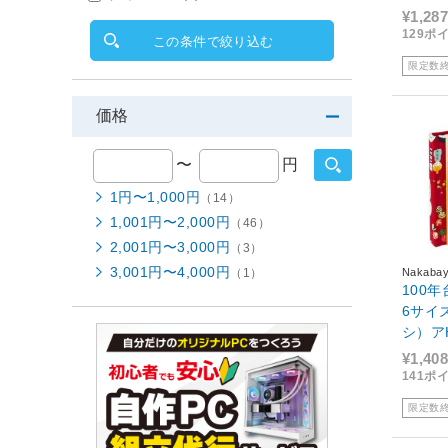
¥1,287
129ポ
この条件で絞り込む
限定数
価格
〜
円
1円〜1,000円
（14）
1,001円〜2,000円
（46）
2,001円〜3,000円
（3）
3,001円〜4,000円
Nakabay
（1）
100
6サイ
シ）アH
品 在
¥1,408
141ポ
限定数