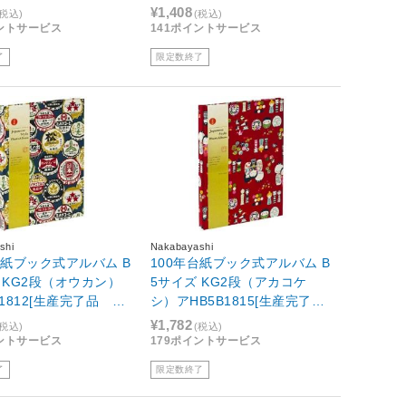
庫限り]
¥1,408
(税込)
(税込)
イントサービス
141ポイントサービス
了
限定数終了
shi
Nakabayashi
台紙ブック式アルバム B
100年台紙ブック式アルバム B
 KG2段（オウカン）
5サイズ KG2段（アカコケ
B1812[生産完了品 在
シ）アHB5B1815[生産完了
品 在庫限り]
¥1,782
(税込)
(税込)
イントサービス
179ポイントサービス
了
限定数終了