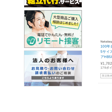
Nakabay
100
5サイ
アHB5
庫限り
¥1,782
179ポ
限定数