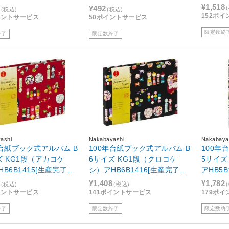
品 在庫限り]
¥1,518
¥492
(税込)
(税込)
152ポ
イントサービス
50ポイントサービス
限定数終
終了
限定数終了
ashi
Nakabayashi
Nakabaya
年台紙ブック式アルバム B
100年台紙ブック式アルバム B
100年
ズ KG1段（アカコケ
6サイズ KG1段（クロコケ
5サイズ
B6B1415[生産完了
シ）アHB6B1416[生産完了
アHB5
庫限り]
品 在庫限り]
庫限り]
¥1,408
¥1,782
(税込)
(税込)
イントサービス
141ポイントサービス
179ポ
終了
限定数終了
限定数終