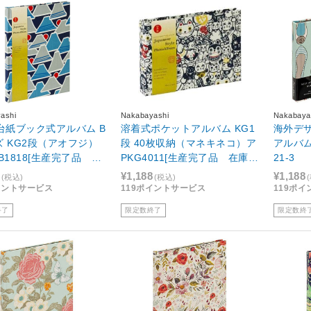
ashi
Nakabayashi
Nakabaya
年台紙ブック式アルバム B
溶着式ポケットアルバム KG1
海外デ
ズ KG2段（アオフジ）
段 40枚収納（マネキネコ）ア
アルバム 
B1818[生産完了品 在
PKG4011[生産完了品 在庫限
21-3
]
り]
¥1,188
¥1,188
(税込)
(税込)
イントサービス
119ポイントサービス
119ポ
終了
限定数終了
限定数終