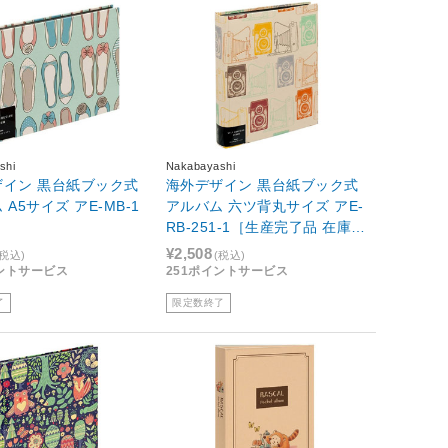
shi
Nakabayashi
ザイン 黒台紙ブック式
海外デザイン 黒台紙ブック式
A5サイズ アE-MB-1
アルバム 六ツ背丸サイズ アE-
RB-251-1［生産完了品 在庫限
り］
¥2,508
(税込)
(税込)
イントサービス
251ポイントサービス
了
限定数終了