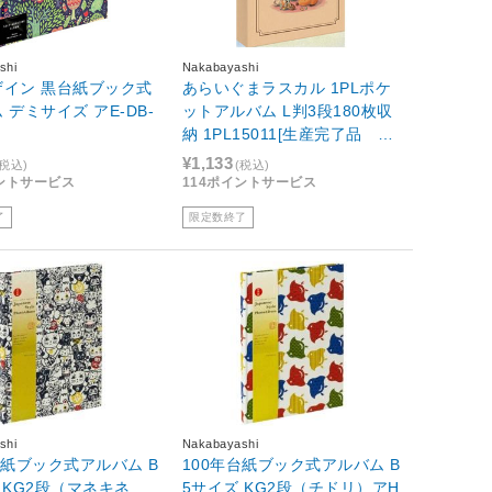
shi
Nakabayashi
ザイン 黒台紙ブック式
あらいぐまラスカル 1PLポケ
 デミサイズ アE-DB-
ットアルバム L判3段180枚収
納 1PL15011[生産完了品 在
庫限り]
¥1,133
(税込)
(税込)
イントサービス
114ポイントサービス
了
限定数終了
shi
Nakabayashi
台紙ブック式アルバム B
100年台紙ブック式アルバム B
 KG2段（マネキネ
5サイズ KG2段（チドリ）アH