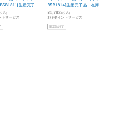
B5B1811[生産完了
B5B1814[生産完了品 在庫限
限り]
り]
¥1,782
(税込)
(税込)
イントサービス
179ポイントサービス
了
限定数終了
shi
Nakabayashi
ザイン 黒台紙ブック式
海外デザイン 黒台紙ブック式
 六ツ背丸サイズ アE-
アルバム デミサイズ アE-DB-
51-2［生産完了品 在庫限
151-2
¥1,518
(税込)
(税込)
イントサービス
152ポイントサービス
了
限定数終了