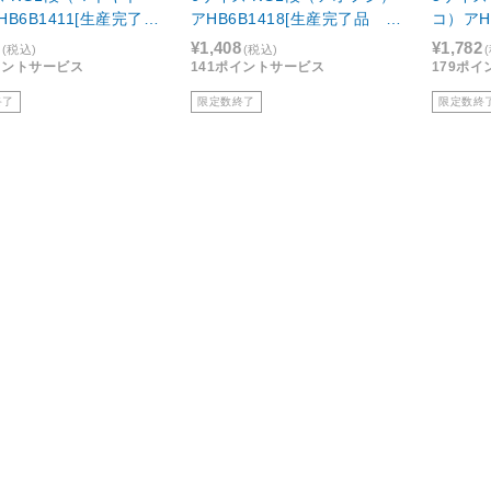
B6B1411[生産完了
アHB6B1418[生産完了品 在
コ）アH
庫限り]
庫限り]
品 在庫
¥1,408
¥1,782
(税込)
(税込)
イントサービス
141ポイントサービス
179ポ
終了
限定数終了
限定数終
ashi
Nakabayashi
Nakabaya
年台紙ブック式アルバム B
海外デザイン 黒台紙ブック式
海外デ
ズ KG2段（クロコケ
アルバム 六ツ背丸サイズ アE-
アルバム
B5B1816[生産完了
RB-251-3［生産完了品 在庫限
RB-2
庫限り]
り］
り］
¥2,508
¥2,508
(税込)
(税込)
イントサービス
251ポイントサービス
251ポ
終了
限定数終了
限定数終