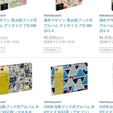
ashi
Nakabayashi
Nakabaya
ザイン 黒台紙ブック式
海外デザイン 黒台紙ブック式
海外デ
 デミサイズ アE-DB-
アルバム デミサイズ アE-DB-
アルバム
151-4
151-5
¥1,518
¥1,518
(税込)
(税込)
イントサービス
152ポイントサービス
152ポ
終了
限定数終了
限定数終
ashi
Nakabayashi
Nakabaya
年台紙ブック式アルバム B
100年台紙ブック式アルバム B
100年
ズ KG1段（マネキネ
6サイズ KG1段（アオフジ）
5サイズ