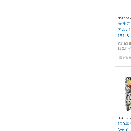
Nakabay
海外デ
アルバム
151-3
¥1,518
152ポ
限定数
Nakabay
100
6サイ