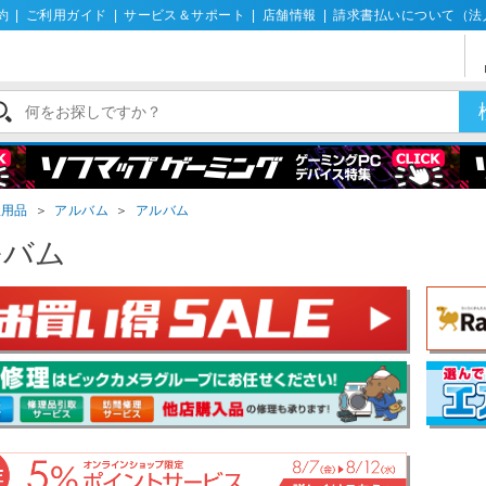
約
|
ご利用ガイド
|
サービス＆サポート
|
店舗情報
|
請求書払いについて（法
理用品
＞
アルバム
＞
アルバム
ルバム