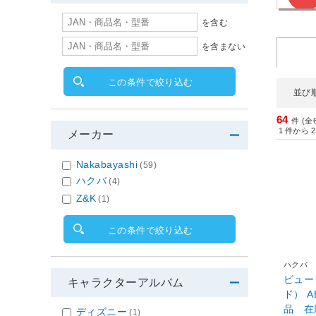
を含む
を含まない
この条件で絞り込む
並び
64
件 (全
1
件から
2
メーカー
Nakabayashi
(59)
ハクバ
(4)
Z&K
(1)
この条件で絞り込む
ハクバ
ビュート
キャラクターアルバム
ド） A
品 在
ディズニー
(1)