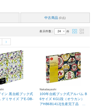
中古商品
(0点)
表示件数：
件
shi
Nakabayashi
ザイン 黒台紙ブック式
100年台紙ブック式アルバム B
 デミサイズ アE-DB-
6サイズ KG1段（オウカン）
アHB6B1412[生産完了品 在