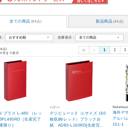
全ての商品
新品商品
(64点)
(64点)
順：
在庫表示：
64点)
1
2
3
4
件まで表示
Nakabaya
ハクバ
海外デ
プラス L-480 （レッ
デジビュート3 （Lサイズ 160
アルバム
BPL480RD［生産完了
枚収納/レッド）ブラック台
151-1
庫限り］
紙 ADB3-L160RD[生産完了