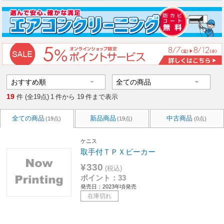
19
件 (全19点)
1
件から
19
件まで表示
全ての商品
新品商品
中古商品
(19点)
(19点)
(0点)
ケニス
取手付ＴＰＸビーカー
¥330
(税込)
ポイント：33
発売日：2023年頃発売
在庫切れ