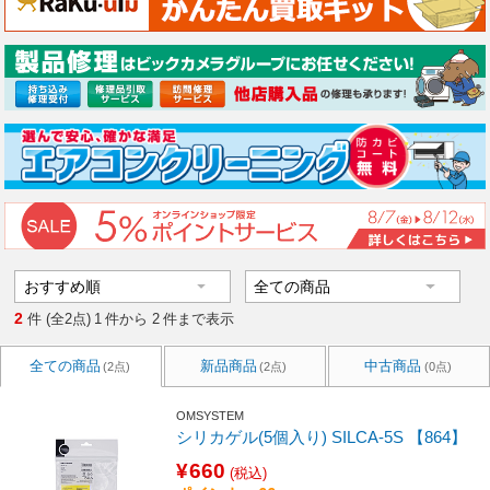
2
件 (全2点)
1
件から
2
件まで表示
全ての商品
新品商品
中古商品
(2点)
(2点)
(0点)
OMSYSTEM
シリカゲル(5個入り) SILCA-5S 【864】
¥660
(税込)