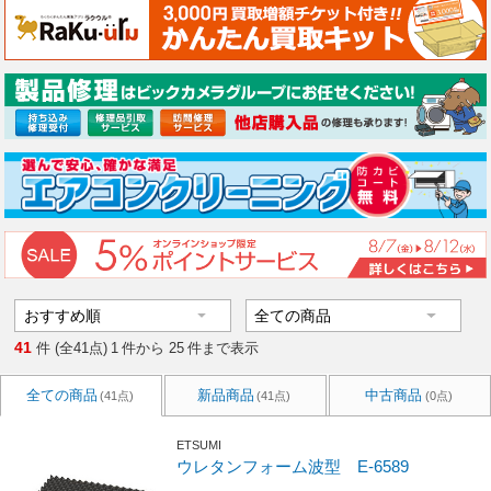
41
件 (全41点)
1
件から
25
件まで表示
全ての商品
新品商品
中古商品
(41点)
(41点)
(0点)
ETSUMI
ウレタンフォーム波型 E-6589