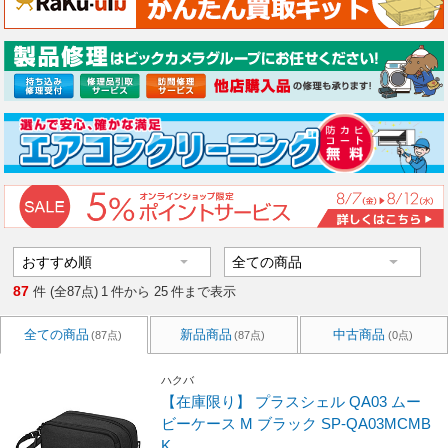
87
件 (全87点)
1
件から
25
件まで表示
全ての商品
新品商品
中古商品
(87点)
(87点)
(0点)
ハクバ
【在庫限り】 プラスシェル QA03 ムー
ビーケース M ブラック SP-QA03MCMB
K