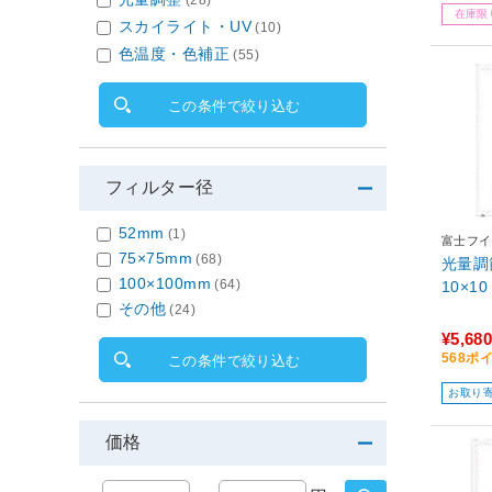
在庫限
スカイライト・UV
(10)
色温度・色補正
(55)
この条件で絞り込む
フィルター径
52mm
(1)
富士フイル
75×75mm
(68)
光量調
100×100mm
(64)
10×10
その他
(24)
¥5,680
568ポ
この条件で絞り込む
お取り
価格