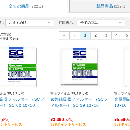
全ての商品
新品商品
(222点)
(222点)
順：
在庫表示：
全222点)
1
2
3
4
5
4
件まで表示
ム(FUJIFILM)
富士フイルム(FUJIFILM)
富士フイルム
吸収フィルター （SCフ
紫外線吸収フィルター （SCフ
光量調節
） SC-60 10×10
ィルター） SC-39 10×10
10×10
¥3,380
¥5,580
(税込)
(税込)
イントサービス
338ポイントサービス
558ポ