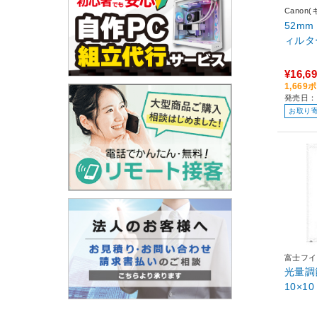
Canon
52m
ィルター 
¥16,6
1,66
発売日：2
お取り
富士フイル
光量調
10×10