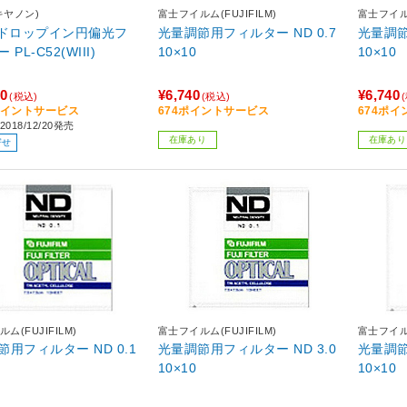
(キヤノン)
富士フイルム(FUJIFILM)
富士フイルム
mドロップイン円偏光フ
光量調節用フィルター ND 0.7
光量調節
PL-C52(WIII)
10×10
10×10
90
¥6,740
¥6,740
(税込)
(税込)
9ポイントサービス
674ポイントサービス
674ポ
018/12/20発売
在庫あり
在庫あり
寄せ
ム(FUJIFILM)
富士フイルム(FUJIFILM)
富士フイルム
節用フィルター ND 0.1
光量調節用フィルター ND 3.0
光量調節
10×10
10×10