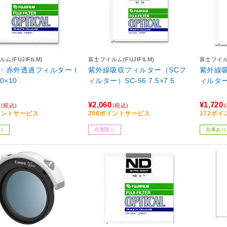
ム(FUJIFILM)
富士フイルム(FUJIFILM)
富士フイルム
・赤外透過フィルター I
紫外線吸収フィルター（SCフ
紫外線吸
10×10
ィルター）SC-56 7.5×7.5
ィルター）
¥2,060
¥1,720
(税込)
(税込)
イントサービス
206ポイントサービス
172ポ
り
在庫限り
在庫あり