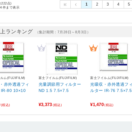
全222点)
1
2
3
4
5
4
件まで表示
売上ランキング
（集計期間：7月28日～8月3日）
ム(FUJIFILM)
富士フイルム(FUJIFILM)
富士フイルム(FUJIFILM)
・赤外透過フィ
光量調節用フィルター
光吸収・赤外透過フ
R-80 10×10
ND 1.5 7.5×7.5
ルター IR-76 7.5×7.5
0
¥3,373
¥1,470
(税込)
(税込)
(税込)