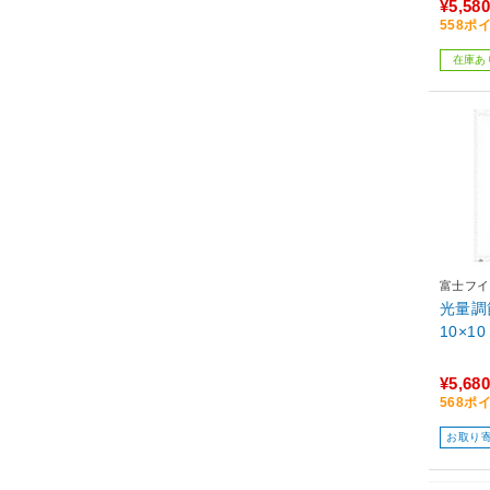
¥5,580
558ポ
在庫あ
富士フイル
光量調
10×10
¥5,680
568ポ
お取り