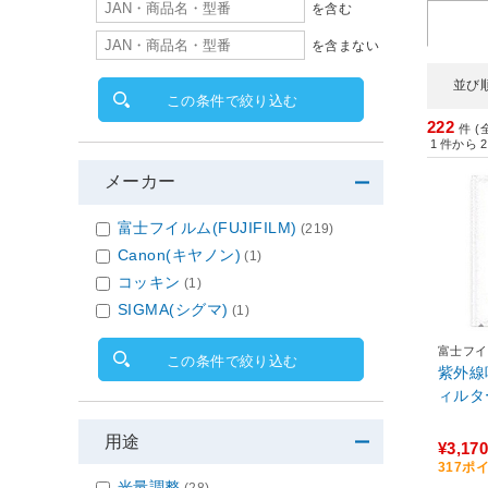
を含む
を含まない
並び
この条件で絞り込む
222
件 (
1
件から
2
メーカー
富士フイルム(FUJIFILM)
(219)
Canon(キヤノン)
(1)
コッキン
(1)
SIGMA(シグマ)
(1)
富士フイル
この条件で絞り込む
紫外線
ィルター
用途
¥3,170
317ポ
光量調整
(28)