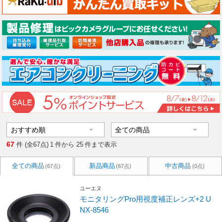
67
件 (全67点)
1
件から
25
件まで表示
全ての商品
新品商品
中古商品
(67点)
(67点)
(0点)
ユーエヌ
モニタリングPro用視度補正レンズ+2 U
NX-8546