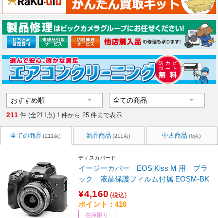
211
件 (全211点)
1
件から
25
件まで表示
全ての商品
新品商品
中古商品
(211点)
(211点)
(0点)
ディスカバード
イージーカバー EOS Kiss M 用 ブラ
ック 液晶保護フィルム付属 EOSM-BK
¥4,160
(税込)
ポイント：416
在庫限り