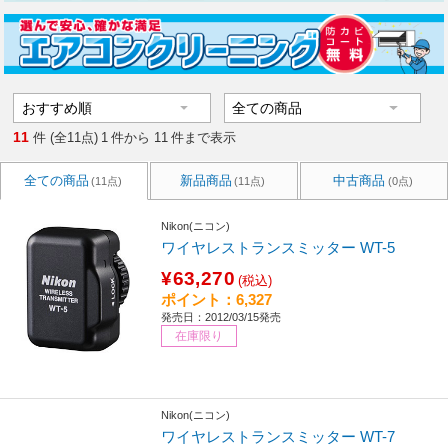
11
件 (全11点)
1
件から
11
件まで表示
全ての商品
新品商品
中古商品
(11点)
(11点)
(0点)
Nikon(ニコン)
ワイヤレストランスミッター WT-5
¥63,270
(税込)
ポイント：6,327
発売日：2012/03/15発売
在庫限り
Nikon(ニコン)
ワイヤレストランスミッター WT-7