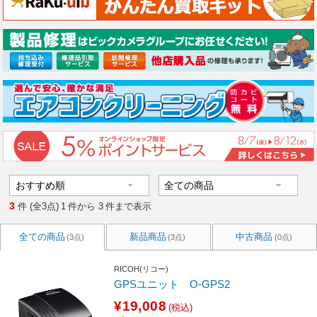
3
件 (全3点)
1
件から
3
件まで表示
全ての商品
新品商品
中古商品
(3点)
(3点)
(0点)
RICOH(リコー)
GPSユニット O-GPS2
¥19,008
(税込)