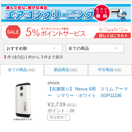
3
件 (全3点)
1
件から
3
件まで表示
全ての商品
新品商品
中古商品
(3点)
(3点)
(0点)
SPIGEN
【在庫限り】 Nexus 6用 スリム アーマ
ー シマリー・ホワイト SGP11236
¥2,739
(税込)
ポイント：28
限定数終了