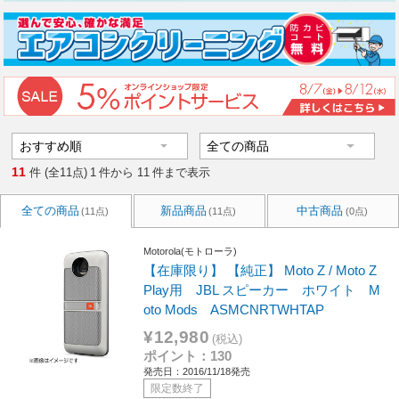
11
件 (全11点)
1
件から
11
件まで表示
全ての商品
新品商品
中古商品
(11点)
(11点)
(0点)
Motorola(モトローラ)
【在庫限り】 【純正】 Moto Z / Moto Z
Play用 JBL スピーカー ホワイト M
oto Mods ASMCNRTWHTAP
¥12,980
(税込)
ポイント：130
発売日：2016/11/18発売
限定数終了