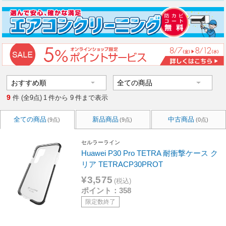
9
件 (全9点)
1
件から
9
件まで表示
全ての商品
新品商品
中古商品
(9点)
(9点)
(0点)
セルラーライン
Huawei P30 Pro TETRA 耐衝撃ケース ク
リア TETRACP30PROT
¥3,575
(税込)
ポイント：358
限定数終了